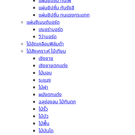
แผ่นยิปซั่ม ทนไฟ
อ่านเพิ่ม
แผ่นยิปซั่ม กันรังสี
แผ่นยิปซั่ม ทนแรงกระแทก
แผ่นซีเมนต์บอร์ด
←
เฌอร่าบอร์ด
1
วีว่าบอร์ด
2
ไม้อัดเคลือบฟิล์มดำ
3
ไม้สังเคราะห์ ไม้เทียม
4
เชิงชาย
5
เชิงชายตกแต่ง
6
ไม้มอบ
…
ระแนง
30
ไม้ฝา
31
ผนังตกแต่ง
32
ฉลุช่องลม ไม้กันตก
→
ไม้รั้ว
ไม้บัว
หมวดหมู่สินค้า
ไม้พื้น
ไม้บันได
ยิปซัม มังกร