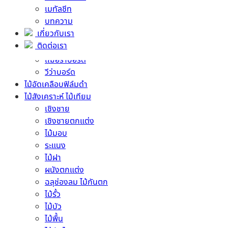
เมทัลชีท
แผ่นยิปซั่ม ทนชื้น
บทความ
แผ่นยิปซั่ม ทนไฟ
เกี่ยวกับเรา
แผ่นยิปซั่ม ทนแรงกระแทก
ติดต่อเรา
แผ่นซีเมนต์บอร์ด
เฌอร่าบอร์ด
วีว่าบอร์ด
ไม้อัดเคลือบฟิล์มดำ
ไม้สังเคราะห์ ไม้เทียม
เชิงชาย
เชิงชายตกแต่ง
ไม้มอบ
ระแนง
ไม้ฝา
ผนังตกแต่ง
ฉลุช่องลม ไม้กันตก
ไม้รั้ว
ไม้บัว
ไม้พื้น