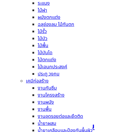
ระแนง
ไม้ฝา
ผนังตกแต่ง
กาวซีเมนต์ จระเข้เงิน
ฉลุช่องลม ไม้กันตก
ไม้รั้ว
ไม้บัว
อ่านเพิ่ม
ไม้พื้น
ไม้บันได
ไม้ตกแต่ง
ไม้เอนกประสงค์
กาวซีเมนต์ จระเข้เหลือง
ประตู วงกบ
เคมีก่อสร้าง
งานกันซึม
อ่านเพิ่ม
งานโครงสร้าง
งานผนัง
งานพื้น
งานอุดรอยต่อและยึดติด
น้ำยาผสม
กาวซีเมนต์ จระเข้เอ็กซ์ตรีม
น้ำยาเคลือบและป้องกันผื้นผิว