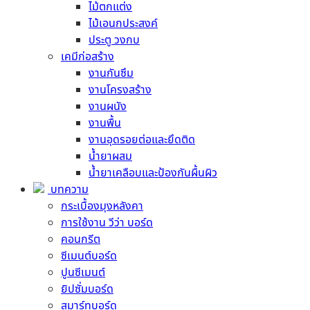
ไม้ตกแต่ง
ปูนซีเมนต์ ปูนกาว คอนกรีต
ไม้เอนกประสงค์
คอนกรีต
ประตู วงกบ
ปูนก่อ ฉาบ เท
เคมีก่อสร้าง
ปูนซีเมนต์สำเร็จรูป (มอร์ตาร์)
งานกันซึม
ปูนกาวซีเมนต์
งานโครงสร้าง
เมทัลชีท
งานผนัง
เมทัลชีท บลูสโคป
งานพื้น
เมทัลชีท เหล็กนอก
งานอุดรอยต่อและยึดติด
หลังคา
น้ำยาผสม
หลังคาลอนคู่
น้ำยาเคลือบและป้องกันผื้นผิว
หลังคาไตรลอน
บทความ
หลังคาจตุลอน
กระเบื้องมุงหลังคา
หลังคาลอนเล็ก
การใช้งาน วีว่า บอร์ด
หลังคาคอนกรีต
คอนกรีต
อิฐมวลเบา
ซีเมนต์บอร์ด
แผ่นยิปซั่มบอร์ด
ปูนซีเมนต์
แผ่นยิปซั่ม กันรังสี
ยิปซั่มบอร์ด
แผ่นยิปซั่ม มาตรฐาน
สมาร์ทบอร์ด
แผ่นยิปซั่ม กันร้อน