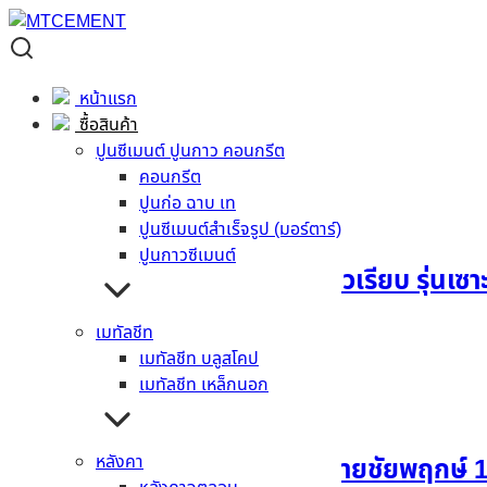
เฌอร่าบอร์ด
เฌอร่าบอร์ด
หน้าแรก
ซื้อสินค้า
Showing 1–12 of 40 results
ปูนซีเมนต์ ปูนกาว คอนกรีต
คอนกรีต
ปูนก่อ ฉาบ เท
ปูนซีเมนต์สำเร็จรูป (มอร์ตาร์)
ปูนกาวซีเมนต์
แผ่นผนังตกแต่งเฌอร่า ผิวเรียบ รุ่นเซา
เมทัลชีท
อ่านเพิ่ม
เมทัลชีท บลูสโคป
เมทัลชีท เหล็กนอก
หลังคา
แผ่นผนังตกแต่งเฌอร่า ลายชัยพฤกษ์ 1