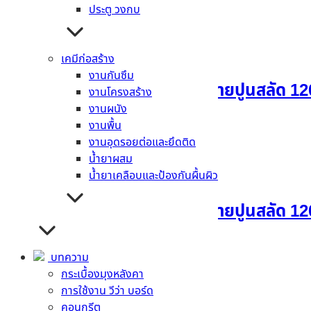
อ่านเพิ่ม
ประตู วงกบ
เคมีก่อสร้าง
งานกันซึม
แผ่นผนังตกแต่งเฌอร่า ลายปูนสลัด 12
งานโครงสร้าง
งานผนัง
งานพื้น
อ่านเพิ่ม
งานอุดรอยต่อและยึดติด
น้ำยาผสม
น้ำยาเคลือบและป้องกันผื้นผิว
แผ่นผนังตกแต่งเฌอร่า ลายปูนสลัด 12
อ่านเพิ่ม
บทความ
กระเบื้องมุงหลังคา
การใช้งาน วีว่า บอร์ด
คอนกรีต