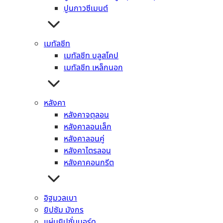
ปูนกาวซีเมนต์
1
2
เมทัลชีท
3
เมทัลชีท บลูสโคป
4
เมทัลชีท เหล็กนอก
→
หมวดหมู่สินค้า
หลังคา
หลังคาจตุลอน
ยิปซัม มังกร
หลังคาลอนเล็ก
ปูนซีเมนต์ ปูนกาว คอนกรีต
หลังคาลอนคู่
คอนกรีต
หลังคาไตรลอน
ปูนก่อ ฉาบ เท
หลังคาคอนกรีต
ปูนซีเมนต์สำเร็จรูป (มอร์ตาร์)
ปูนกาวซีเมนต์
เมทัลชีท
อิฐมวลเบา
เมทัลชีท บลูสโคป
ยิปซัม มังกร
เมทัลชีท เหล็กนอก
แผ่นยิปซั่มบอร์ด