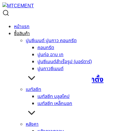
ไม้บันได
ไม้บันได
หน้าแรก
ซื้อสินค้า
แสดงทั้งหมด 6 ผลลัพท์
ปูนซีเมนต์ ปูนกาว คอนกรีต
คอนกรีต
ปูนก่อ ฉาบ เท
ปูนซีเมนต์สำเร็จรูป (มอร์ตาร์)
ปูนกาวซีเมนต์
ไม้ตกแต่งบันได คอนวูด ลูกตั้ง
เมทัลชีท
อ่านเพิ่ม
เมทัลชีท บลูสโคป
เมทัลชีท เหล็กนอก
+1
หลังคา