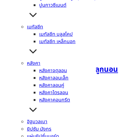
ปูนกาวซีเมนต์
เมทัลชีท
เมทัลชีท บลูสโคป
เมทัลชีท เหล็กนอก
หลังคา
ไม้บันไดคัลเลอร์ทรูเฌอร่า ลูกนอน
หลังคาจตุลอน
หลังคาลอนเล็ก
อ่านเพิ่ม
หลังคาลอนคู่
หลังคาไตรลอน
หลังคาคอนกรีต
อิฐมวลเบา
ไม้บันไดเฌอร่า ลูกนอน
ยิปซัม มังกร
แผ่นยิปซั่มบอร์ด