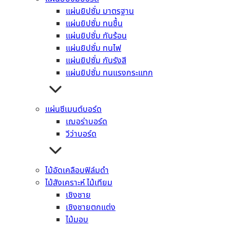
แผ่นยิปซั่ม มาตรฐาน
อ่านเพิ่ม
แผ่นยิปซั่ม ทนชื้น
แผ่นยิปซั่ม กันร้อน
แผ่นยิปซั่ม ทนไฟ
+7
แผ่นยิปซั่ม กันรังสี
แผ่นยิปซั่ม ทนแรงกระแทก
หมวดหมู่สินค้า
ยิปซัม มังกร
แผ่นซีเมนต์บอร์ด
ปูนซีเมนต์ ปูนกาว คอนกรีต
เฌอร่าบอร์ด
คอนกรีต
วีว่าบอร์ด
ปูนก่อ ฉาบ เท
ปูนซีเมนต์สำเร็จรูป (มอร์ตาร์)
ปูนกาวซีเมนต์
ไม้อัดเคลือบฟิล์มดำ
เมทัลชีท
ไม้สังเคราะห์ ไม้เทียม
เมทัลชีท บลูสโคป
เชิงชาย
เมทัลชีท เหล็กนอก
เชิงชายตกแต่ง
หลังคา
ไม้มอบ
หลังคาลอนคู่