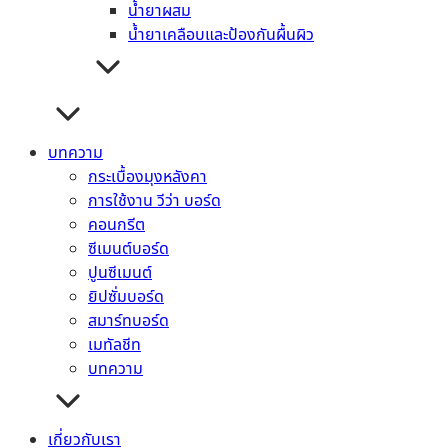
เชิงชายตกแต่ง
น้ำยาผสม
ไม้มอบ
น้ำยาเคลือบและป้องกันผื้นผิว
ระแนง
ไม้ฝา
ผนังตกแต่ง
ฉลุช่องลม ไม้กันตก
ไม้รั้ว
บทความ
ไม้บัว
กระเบื้องมุงหลังคา
ไม้พื้น
การใช้งาน วีว่า บอร์ด
ไม้บันได
คอนกรีต
ไม้ตกแต่ง
ซีเมนต์บอร์ด
ไม้เอนกประสงค์
ปูนซีเมนต์
ประตู วงกบ
ยิปซั่มบอร์ด
เคมีก่อสร้าง
สมาร์ทบอร์ด
งานกันซึม
เมทัลชีท
งานโครงสร้าง
บทความ
งานผนัง
งานพื้น
งานอุดรอยต่อและยึดติด
เกี่ยวกับเรา