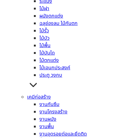
ระแนง
หลังคาไตรลอน
ไม้ฝา
หลังคาจตุลอน
ผนังตกแต่ง
หลังคาลอนเล็ก
ฉลุช่องลม ไม้กันตก
หลังคาคอนกรีต
ไม้รั้ว
อิฐมวลเบา
ไม้บัว
แผ่นยิปซั่มบอร์ด
ไม้พื้น
แผ่นยิปซั่ม กันรังสี
ไม้บันได
แผ่นยิปซั่ม มาตรฐาน
ไม้ตกแต่ง
แผ่นยิปซั่ม กันร้อน
ไม้เอนกประสงค์
แผ่นยิปซั่ม ทนชื้น
ประตู วงกบ
แผ่นยิปซั่ม ทนไฟ
แผ่นยิปซั่ม ทนแรงกระแทก
แผ่นซีเมนต์บอร์ด
เคมีก่อสร้าง
เฌอร่าบอร์ด
งานกันซึม
วีว่าบอร์ด
งานโครงสร้าง
ไม้อัดเคลือบฟิล์มดำ
งานผนัง
ไม้สังเคราะห์ ไม้เทียม
งานพื้น
เชิงชาย
งานอุดรอยต่อและยึดติด