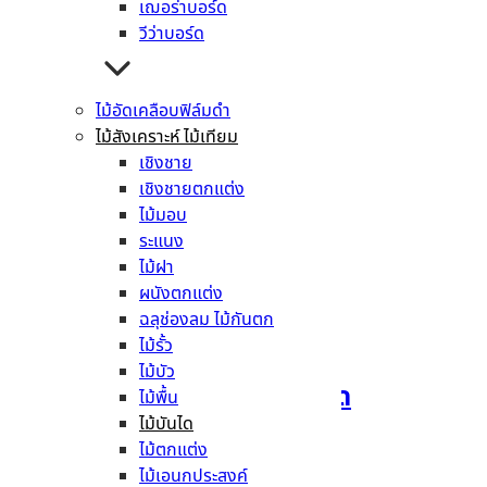
เฌอร่าบอร์ด
อ่านเพิ่ม
วีว่าบอร์ด
ไม้อัดเคลือบฟิล์มดำ
ไม้สังเคราะห์ ไม้เทียม
เชิงชาย
เชิงชายตกแต่ง
ไม้มอบ
ระแนง
ไม้ฝา
+2
ผนังตกแต่ง
ฉลุช่องลม ไม้กันตก
ไม้รั้ว
ไม้บัว
ไม้ตกแต่งราวบันได คอนวูด
ไม้พื้น
ไม้บันได
ไม้ตกแต่ง
อ่านเพิ่ม
ไม้เอนกประสงค์