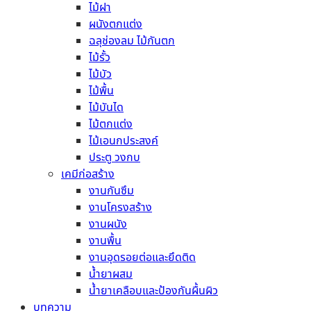
ไม้ฝา
หลังคาคอนกรีต
ผนังตกแต่ง
อิฐมวลเบา
ฉลุช่องลม ไม้กันตก
แผ่นยิปซั่มบอร์ด
ไม้รั้ว
แผ่นยิปซั่ม กันรังสี
ไม้บัว
แผ่นยิปซั่ม มาตรฐาน
ไม้พื้น
แผ่นยิปซั่ม กันร้อน
ไม้บันได
แผ่นยิปซั่ม ทนชื้น
ไม้ตกแต่ง
แผ่นยิปซั่ม ทนไฟ
ไม้เอนกประสงค์
แผ่นยิปซั่ม ทนแรงกระแทก
ประตู วงกบ
แผ่นซีเมนต์บอร์ด
เคมีก่อสร้าง
เฌอร่าบอร์ด
งานกันซึม
วีว่าบอร์ด
งานโครงสร้าง
ไม้อัดเคลือบฟิล์มดำ
งานผนัง
ไม้สังเคราะห์ ไม้เทียม
งานพื้น
เชิงชาย
งานอุดรอยต่อและยึดติด
เชิงชายตกแต่ง
น้ำยาผสม
ไม้มอบ
น้ำยาเคลือบและป้องกันผื้นผิว
ระแนง
บทความ
ไม้ฝา