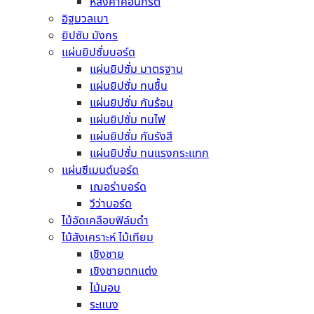
หลังคาคอนกรีต
อ่านเพิ่ม
อิฐมวลเบา
ยิปซัม มังกร
แผ่นยิปซั่มบอร์ด
หมวดหมู่สินค้า
แผ่นยิปซั่ม มาตรฐาน
แผ่นยิปซั่ม ทนชื้น
ยิปซัม มังกร
แผ่นยิปซั่ม กันร้อน
ปูนซีเมนต์ ปูนกาว คอนกรีต
แผ่นยิปซั่ม ทนไฟ
คอนกรีต
แผ่นยิปซั่ม กันรังสี
ปูนก่อ ฉาบ เท
แผ่นยิปซั่ม ทนแรงกระแทก
ปูนซีเมนต์สำเร็จรูป (มอร์ตาร์)
แผ่นซีเมนต์บอร์ด
ปูนกาวซีเมนต์
เฌอร่าบอร์ด
เมทัลชีท
วีว่าบอร์ด
เมทัลชีท บลูสโคป
ไม้อัดเคลือบฟิล์มดำ
เมทัลชีท เหล็กนอก
ไม้สังเคราะห์ ไม้เทียม
หลังคา
เชิงชาย
หลังคาลอนคู่
เชิงชายตกแต่ง
หลังคาไตรลอน
ไม้มอบ
หลังคาจตุลอน
ระแนง
หลังคาลอนเล็ก