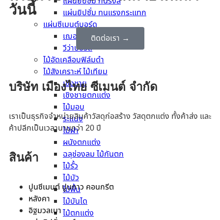
แผ่นยิปซั่ม กันรังสี
วันนี้
แผ่นยิปซั่ม ทนแรงกระแทก
แผ่นซีเมนต์บอร์ด
เฌอร่าบอร์ด
ติดต่อเรา →
วีว่าบอร์ด
ไม้อัดเคลือบฟิล์มดำ
ไม้สังเคราะห์ ไม้เทียม
เชิงชาย
บริษัท เมืองไทย ซีเมนต์ จำกัด
เชิงชายตกแต่ง
ไม้มอบ
เราเป็นธุรกิจจำหน่ายสินค้าวัสดุก่อสร้าง วัสดุตกแต่ง ทั้งค้าส่ง และ
ระแนง
ค้าปลีกเป็นเวลานานกว่า 20 ปี
ไม้ฝา
ผนังตกแต่ง
ฉลุช่องลม ไม้กันตก
สินค้า
ไม้รั้ว
ไม้บัว
ปูนซีเมนต์ ปูนกาว คอนกรีต
ไม้พื้น
หลังคา
ไม้บันได
อิฐมวลเบา
ไม้ตกแต่ง