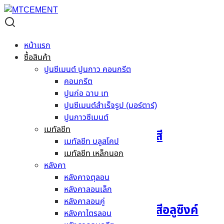
เมทัลชีท เหล็กนอก
เมทัลชีท เหล็กนอก
หน้าแรก
ซื้อสินค้า
แสดงทั้งหมด 2 ผลลัพท์
ปูนซีเมนต์ ปูนกาว คอนกรีต
คอนกรีต
ปูนก่อ ฉาบ เท
ปูนซีเมนต์สำเร็จรูป (มอร์ตาร์)
ปูนกาวซีเมนต์
เมทัลชีท
เมทัลชีท เหล็กนอก AZ70 สี
เมทัลชีท บลูสโคป
เมทัลชีท เหล็กนอก
อ่านเพิ่ม
หลังคา
หลังคาจตุลอน
หลังคาลอนเล็ก
หลังคาลอนคู่
เมทัลชีท เหล็กนอก AZ70 สีอลูซิงค์
หลังคาไตรลอน