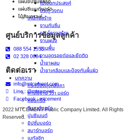
แผ่นยิปซั่มบอร์ด
ไม้เอนกประสงค์
แผ่นซีเมนต์บอร์ด
ประตู วงกบ
ไม้สังเคราะห์
เคมีก่อสร้าง
งานกันซึม
งานโครงสร้าง
ศูนย์บริการข้อมูลลูกค้า
งานผนัง
งานพื้น
088 554 1555
งานอุดรอยต่อและยึดติด
02 328 0684
น้ำยาผสม
ติดต่อเรา
น้ำยาเคลือบและป้องกันผื้นผิว
บทความ
info@mtcement.com
กระเบื้องมุงหลังคา
Line : @mtcement
การใช้งาน วีว่า บอร์ด
Facebook : mtcement
คอนกรีต
ซีเมนต์บอร์ด
2022 MTCEMENT Public Company Limited. All Rights
ปูนซีเมนต์
Reserved.
ยิปซั่มบอร์ด
สมาร์ทบอร์ด
เมทัลชีท