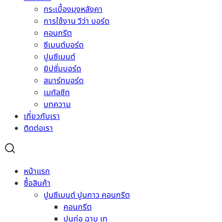
กระเบื้องมุงหลังคา
ผนังตกแต่ง
การใช้งาน วีว่า บอร์ด
ฉลุช่องลม ไม้กันตก
คอนกรีต
ไม้รั้ว
ซีเมนต์บอร์ด
ไม้บัว
ปูนซีเมนต์
ไม้พื้น
ยิปซั่มบอร์ด
ไม้บันได
สมาร์ทบอร์ด
ไม้ตกแต่ง
เมทัลชีท
ไม้เอนกประสงค์
บทความ
ประตู วงกบ
เกี่ยวกับเรา
เคมีก่อสร้าง
ติดต่อเรา
งานกันซึม
งานโครงสร้าง
งานผนัง
งานพื้น
หน้าแรก
งานอุดรอยต่อและยึดติด
ซื้อสินค้า
น้ำยาผสม
ปูนซีเมนต์ ปูนกาว คอนกรีต
น้ำยาเคลือบและป้องกันผื้นผิว
คอนกรีต
อื่นๆ
ปูนก่อ ฉาบ เท