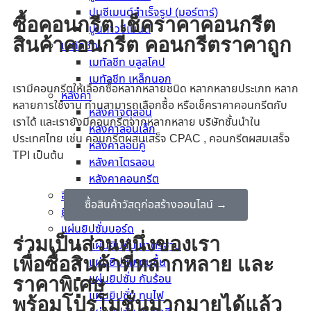
ปูนซีเมนต์สำเร็จรูป (มอร์ตาร์)
ซื้อคอนกรีต เช็คราคาคอนกรีต
ปูนกาวซีเมนต์
สินค้าคอนกรีต คอนกรีตราคาถูก
เมทัลชีท
เมทัลชีท บลูสโคป
เมทัลชีท เหล็กนอก
เรามีคอนกรีตให้เลือกซื้อหลากหลายชนิด หลากหลายประเภท หลาก
หลังคา
หลายการใช้งาน ท่านสามารถเลือกซื้อ หรือเช็คราคาคอนกรีตกับ
หลังคาจตุลอน
เราได้ และเรายังมีคอนกรีตจากหลากหลาย บริษัทชั้นนำใน
หลังคาลอนเล็ก
ประเทศไทย เช่น คอนกรีตผสมเสร็จ CPAC , คอนกรีตผสมเสร็จ
หลังคาลอนคู่
TPI เป็นต้น
หลังคาไตรลอน
หลังคาคอนกรีต
อิฐมวลเบา
ซื้อสินค้าวัสดุก่อสร้างออนไลน์ →
ยิปซัม มังกร
แผ่นยิปซั่มบอร์ด
ร่วมเป็นส่วนหนึ่งของเรา
แผ่นยิปซั่ม มาตรฐาน
เพื่อซื้อสินค้าที่หลากหลาย และ
แผ่นยิปซั่ม ทนชื้น
แผ่นยิปซั่ม กันร้อน
ราคาพิเศษ
แผ่นยิปซั่ม ทนไฟ
พร้อมโปรโมชั่นมากมายได้แล้ว