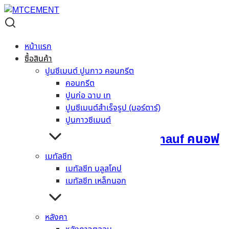
แผ่นยิปซั่ม ทนชื้น
แผ่นยิปซั่ม ทนชื้น
หน้าแรก
ซื้อสินค้า
แสดงทั้งหมด 2 ผลลัพท์
ปูนซีเมนต์ ปูนกาว คอนกรีต
คอนกรีต
ปูนก่อ ฉาบ เท
ปูนซีเมนต์สำเร็จรูป (มอร์ตาร์)
ปูนกาวซีเมนต์
แผ่นยิปซั่มบอร์ด ทนชื้น Knauf คนอฟ
1200 x 2400 x 12 มม.
เมทัลชีท
เมทัลชีท บลูสโคป
เมทัลชีท เหล็กนอก
อ่านเพิ่ม
หลังคา