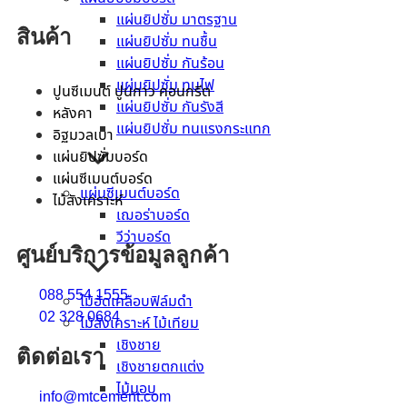
แผ่นยิปซั่ม มาตรฐาน
สินค้า
แผ่นยิปซั่ม ทนชื้น
แผ่นยิปซั่ม กันร้อน
แผ่นยิปซั่ม ทนไฟ
ปูนซีเมนต์ ปูนกาว คอนกรีต
แผ่นยิปซั่ม กันรังสี
หลังคา
แผ่นยิปซั่ม ทนแรงกระแทก
อิฐมวลเบา
แผ่นยิปซั่มบอร์ด
แผ่นซีเมนต์บอร์ด
แผ่นซีเมนต์บอร์ด
ไม้สังเคราะห์
เฌอร่าบอร์ด
วีว่าบอร์ด
ศูนย์บริการข้อมูลลูกค้า
088 554 1555
ไม้อัดเคลือบฟิล์มดำ
02 328 0684
ไม้สังเคราะห์ ไม้เทียม
เชิงชาย
ติดต่อเรา
เชิงชายตกแต่ง
ไม้มอบ
info@mtcement.com