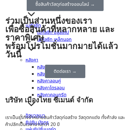
ซื้อสินค้าวัสดุก่อสร้างออนไลน์ →
ปูนกาวซีเมนต์
ร่วมเป็นส่วนหนึ่งของเรา
เมทัลชีท
เพื่อซื้อสินค้าที่หลากหลาย และ
เมทัลชีท บลูสโคป
ราคาพิเศษ
เมทัลชีท เหล็กนอก
พร้อมโปรโมชั่นมากมายได้แล้ว
วันนี้
หลังคา
หลังคาจตุลอน
ติดต่อเรา →
หลังคาลอนเล็ก
หลังคาลอนคู่
หลังคาไตรลอน
หลังคาคอนกรีต
บริษัท เมืองไทย ซีเมนต์ จำกัด
อิฐมวลเบา
เราเป็นธุรกิจจำหน่ายสินค้าวัสดุก่อสร้าง วัสดุตกแต่ง ทั้งค้าส่ง และ
ยิปซัม มังกร
ค้าปลีกเป็นเวลานานกว่า 20 ปี
แผ่นยิปซั่มบอร์ด