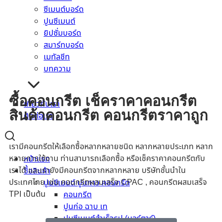
งานโครงสร้าง
ซีเมนต์บอร์ด
งานผนัง
ปูนซีเมนต์
งานพื้น
ยิปซั่มบอร์ด
งานอุดรอยต่อและยึดติด
สมาร์ทบอร์ด
น้ำยาผสม
เมทัลชีท
น้ำยาเคลือบและป้องกันผื้นผิว
บทความ
อื่นๆ
ซื้อคอนกรีต เช็คราคาคอนกรีต
เกี่ยวกับเรา
สินค้าคอนกรีต คอนกรีตราคาถูก
ติดต่อเรา
เรามีคอนกรีตให้เลือกซื้อหลากหลายชนิด หลากหลายประเภท หลาก
หลายการใช้งาน ท่านสามารถเลือกซื้อ หรือเช็คราคาคอนกรีตกับ
หน้าแรก
เราได้ และเรายังมีคอนกรีตจากหลากหลาย บริษัทชั้นนำใน
ซื้อสินค้า
ประเทศไทย เช่น คอนกรีตผสมเสร็จ CPAC , คอนกรีตผสมเสร็จ
ปูนซีเมนต์ ปูนกาว คอนกรีต
TPI เป็นต้น
คอนกรีต
ปูนก่อ ฉาบ เท
ปูนซีเมนต์สำเร็จรูป (มอร์ตาร์)