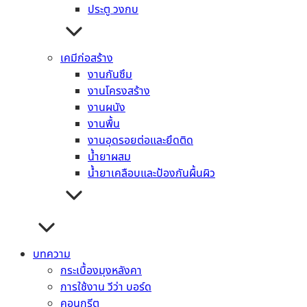
ประตู วงกบ
ไม้อัดเคลือบฟิล์มดำ
ไม้สังเคราะห์ ไม้เทียม
เชิงชาย
เคมีก่อสร้าง
เชิงชายตกแต่ง
งานกันซึม
ไม้มอบ
งานโครงสร้าง
ระแนง
งานผนัง
ไม้ฝา
งานพื้น
ผนังตกแต่ง
งานอุดรอยต่อและยึดติด
ฉลุช่องลม ไม้กันตก
น้ำยาผสม
ไม้รั้ว
น้ำยาเคลือบและป้องกันผื้นผิว
ไม้บัว
ไม้พื้น
ไม้บันได
ไม้ตกแต่ง
ไม้เอนกประสงค์
บทความ
ประตู วงกบ
กระเบื้องมุงหลังคา
เคมีก่อสร้าง
การใช้งาน วีว่า บอร์ด
งานกันซึม
คอนกรีต