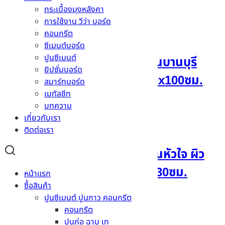
กระเบื้องมุงหลังคา
อ่านเพิ่ม
การใช้งาน วีว่า บอร์ด
คอนกรีต
ซีเมนต์บอร์ด
ปูนซีเมนต์
ไม้เชิงชายน้ำย้อยเฌอร่า รุ่นบานบุรี
ยิปซั่มบอร์ด
ลายสัก สีธรรมชาติ 0.8x20x100ซม.
สมาร์ทบอร์ด
เมทัลชีท
อ่านเพิ่ม
บทความ
เกี่ยวกับเรา
ติดต่อเรา
ไม้เชิงชายน้ำหยดเฌอร่า รุ่นหัวใจ ผิว
เรียบ สีธรรมชาติ 0.8x20x30ซม.
หน้าแรก
ซื้อสินค้า
ปูนซีเมนต์ ปูนกาว คอนกรีต
อ่านเพิ่ม
คอนกรีต
ปูนก่อ ฉาบ เท