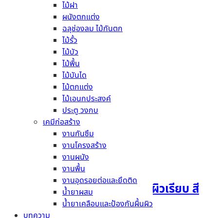
ไม้ฝา
ไม่เปราะแตกง่าย
ผนังตกแต่ง
ปลวกไม่กิน
ฉลุช่องลม ไม้กันตก
เรียบได้ระนาบ
ไม้รั้ว
ใช้สำหรับภายนอก
ไม้บัว
ติดตั้งง่าย
ไม้พื้น
ไม่ผุ
ไม้บันได
ไม่หดตัว ไม่โก่ง ไม่บิดงอ
ไม้ตกแต่ง
เป็นมิตรกับสิ่งแวดล้อม
ไม้เอนกประสงค์
ทนการกัดกร่อน
ประตู วงกบ
ขนาดมาตรฐาน
เคมีก่อสร้าง
สินค้าที่เกี่ยวข้อง
งานกันซึม
งานโครงสร้าง
งานผนัง
งานพื้น
งานอุดรอยต่อและยึดติด
ฉลุช่องลมเฌอร่า รุ่นหัวใจ ผิวเรียบ สี
น้ำยาผสม
ธรรมชาติ 0.8x45x90ซม
น้ำยาเคลือบและป้องกันผื้นผิว
บทความ