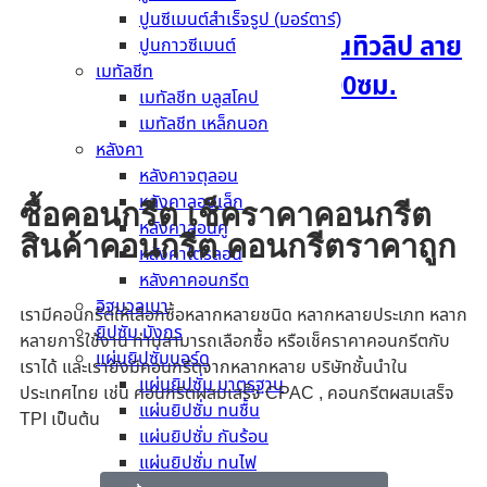
ปูนซีเมนต์สำเร็จรูป (มอร์ตาร์)
ไม้เชิงชายน้ำย้อยเฌอร่า รุ่นทิวลิป ลาย
ปูนกาวซีเมนต์
เมทัลชีท
สัก สีธรรมชาติ 0.8x20x100ซม.
เมทัลชีท บลูสโคป
เมทัลชีท เหล็กนอก
อ่านเพิ่ม
หลังคา
หลังคาจตุลอน
หลังคาลอนเล็ก
ซื้อคอนกรีต เช็คราคาคอนกรีต
หลังคาลอนคู่
สินค้าคอนกรีต คอนกรีตราคาถูก
หลังคาไตรลอน
หลังคาคอนกรีต
อิฐมวลเบา
เรามีคอนกรีตให้เลือกซื้อหลากหลายชนิด หลากหลายประเภท หลาก
ยิปซัม มังกร
หลายการใช้งาน ท่านสามารถเลือกซื้อ หรือเช็คราคาคอนกรีตกับ
แผ่นยิปซั่มบอร์ด
เราได้ และเรายังมีคอนกรีตจากหลากหลาย บริษัทชั้นนำใน
แผ่นยิปซั่ม มาตรฐาน
ประเทศไทย เช่น คอนกรีตผสมเสร็จ CPAC , คอนกรีตผสมเสร็จ
แผ่นยิปซั่ม ทนชื้น
TPI เป็นต้น
แผ่นยิปซั่ม กันร้อน
แผ่นยิปซั่ม ทนไฟ