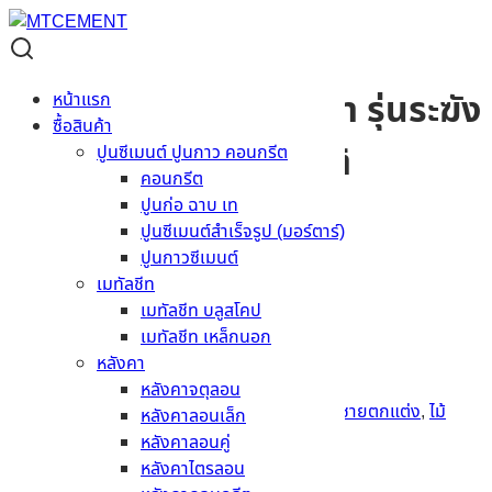
Material Code:
DB0408150300001
ไม้เชิงชายน้ำหยดเฌอร่า รุ่นระฆัง
หน้าแรก
ซื้อสินค้า
ทอง ลายสัก สีธรรมชาติ
ปูนซีเมนต์ ปูนกาว คอนกรีต
คอนกรีต
0.8x15x30ซม.
ปูนก่อ ฉาบ เท
ปูนซีเมนต์สำเร็จรูป (มอร์ตาร์)
ปูนกาวซีเมนต์
ผิว
ลายสัก
เมทัลชีท
สี
ธรรมชาติ
เมทัลชีท บลูสโคป
ขนาด
0.8 x 15 x 30 ซม.
เมทัลชีท เหล็กนอก
รุ่น ขอบ/หน้าตัด
รุ่นระฆังทอง
หลังคา
สอบถามราคา
หลังคาจตุลอน
รหัสสินค้า:
DB0408150300001
หมวดหมู่:
เชิงชายตกแต่ง
,
ไม้
หลังคาลอนเล็ก
สังเคราะห์ ไม้เทียม
หลังคาลอนคู่
หลังคาไตรลอน