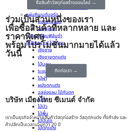
แผ่นยิปซั่ม กันรังสี
ซื้อสินค้าวัสดุก่อสร้างออนไลน์ →
แผ่นยิปซั่ม ทนแรงกระแทก
แผ่นซีเมนต์บอร์ด
ร่วมเป็นส่วนหนึ่งของเรา
เฌอร่าบอร์ด
เพื่อซื้อสินค้าที่หลากหลาย และ
วีว่าบอร์ด
ราคาพิเศษ
ไม้อัดเคลือบฟิล์มดำ
ไม้สังเคราะห์ ไม้เทียม
พร้อมโปรโมชั่นมากมายได้แล้ว
เชิงชาย
วันนี้
เชิงชายตกแต่ง
ไม้มอบ
ติดต่อเรา →
ระแนง
ไม้ฝา
ผนังตกแต่ง
ฉลุช่องลม ไม้กันตก
บริษัท เมืองไทย ซีเมนต์ จำกัด
ไม้รั้ว
ไม้บัว
ไม้พื้น
เราเป็นธุรกิจจำหน่ายสินค้าวัสดุก่อสร้าง วัสดุตกแต่ง ทั้งค้าส่ง และ
ไม้บันได
ค้าปลีกเป็นเวลานานกว่า 20 ปี
ไม้ตกแต่ง