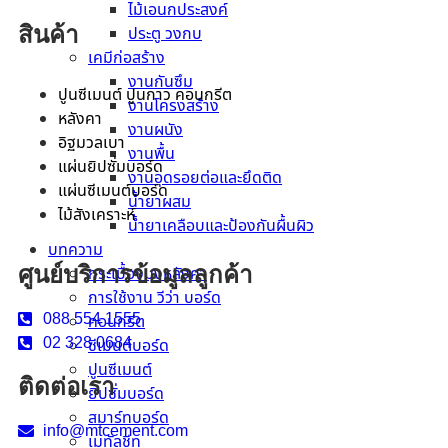
ไม้เอนกประสงค์
สินค้า
ประตู วงกบ
เคมีก่อสร้าง
งานกันซึม
ปูนซีเมนต์ ปูนกาว คอนกรีต
งานโครงสร้าง
หลังคา
งานผนัง
อิฐมวลเบา
งานพื้น
แผ่นยิปซั่มบอร์ด
งานอุดรอยต่อและยึดติด
แผ่นซีเมนต์บอร์ด
น้ำยาผสม
ไม้สังเคราะห์
น้ำยาเคลือบและป้องกันผื้นผิว
บทความ
ศูนย์บริการข้อมูลลูกค้า
กระเบื้องมุงหลังคา
การใช้งาน วีว่า บอร์ด
088 554 1555
คอนกรีต
02 328 0684
ซีเมนต์บอร์ด
ปูนซีเมนต์
ติดต่อเรา
ยิปซั่มบอร์ด
สมาร์ทบอร์ด
info@mtcement.com
เมทัลชีท