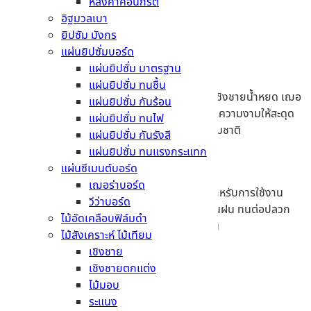
รายละเอียดสินค้า
หลังคาคอนกรีต
อิฐมวลเบา
ข้อมูลทั่วไป
ยิปซัม มังกร
แผ่นยิปซั่มบอร์ด
ดีไซน์ทันสมัย
แผ่นยิปซั่ม มาตรฐาน
แผ่นยิปซั่ม ทนชื้น
สรรค์สร้างความงามอย่างไทยแบบไร้ที่ติ ด้วยไม้เชิงชายน้ำหยด เฌอ
แผ่นยิปซั่ม กันร้อน
ร่า ที่มาพร้อม ความงามใน 5 รูปแบบที่จะ เนรมิตรความงามให้สะดุด
แผ่นยิปซั่ม ทนไฟ
ทุกสายตา เสมือนไม้แท้แกะสลัก งดงามเหนือธรรมชาติ
แผ่นยิปซั่ม กันรังสี
แผ่นยิปซั่ม ทนแรงกระแทก
ทนทานทุกการใช้งาน
แผ่นซีเมนต์บอร์ด
เฌอร่าบอร์ด
ความสวยงามที่มาพร้อมความแข็งแรงทนทาน สำหรับการใช้งาน
วีว่าบอร์ด
ภายนอก ที่ทนทุกสภาวะอากาศ ทนน้ำ ทนแดด ทนฝน ทนต่อปลวก
ไม้อัดเคลือบฟิล์มดำ
และ การผุกร่อน ไม่ยืดหดตัว ตลอดอายุการใช้งาน
ไม้สังเคราะห์ ไม้เทียม
เชิงชาย
จุดเด่น
เชิงชายตกแต่ง
ไม้มอบ
ทนทุกสภาวะอากาศ
ระแนง
ทนน้ำทนชื้น