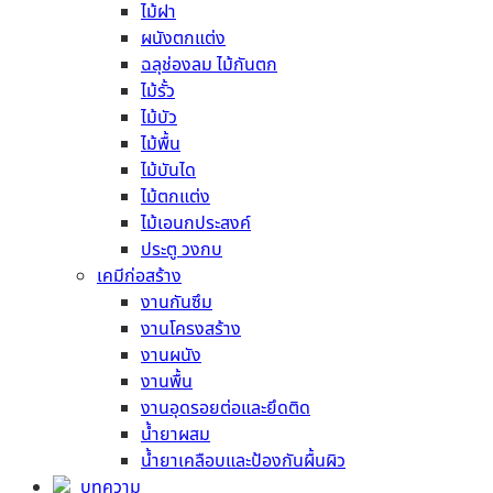
ไม้ฝา
ผนังตกแต่ง
ทนทุกสภาวะอากาศ
ฉลุช่องลม ไม้กันตก
ทนน้ำ ทนชื้น
ไม้รั้ว
ทนไฟ
ไม้บัว
ใช้สำหรับภายนอก
ไม้พื้น
ใช้สำหรับภายใน
ไม้บันได
ติดตั้งรวดเร็ว
ไม้ตกแต่ง
ขนาดมาตราฐาน
ไม้เอนกประสงค์
ติดตั้งง่าย
ประตู วงกบ
ทำความสะอาดง่าย
เคมีก่อสร้าง
ปลวกไม่กิน
งานกันซึม
เป็นมิตรกับสิ่งแวดล้อม
งานโครงสร้าง
ไม่เปราะแตกง่าย
งานผนัง
ไม่ผุ
งานพื้น
ไม่หดตัว ไม่โก่ง ไม่บิดงอ
งานอุดรอยต่อและยึดติด
น้ำยาผสม
สินค้าที่เกี่ยวข้อง
น้ำยาเคลือบและป้องกันผื้นผิว
บทความ