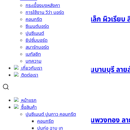
กระเบื้องมุงหลังคา
การใช้งาน วีว่า บอร์ด
ฉลุช่องลมเฌอร่า รุ่นมลุลี-เล็ก ผิวเรีย
คอนกรีต
ซีเมนต์บอร์ด
ปูนซีเมนต์
อ่านเพิ่ม
ยิปซั่มบอร์ด
สมาร์ทบอร์ด
เมทัลชีท
บทความ
ไม้เชิงชายน้ำย้อยเฌอร่า รุ่นบานบุรี ล
เกี่ยวกับเรา
ติดต่อเรา
อ่านเพิ่ม
หน้าแรก
ซื้อสินค้า
ปูนซีเมนต์ ปูนกาว คอนกรีต
ไม้เชิงชายน้ำหยดเฌอร่า รุ่นพวงทอง ล
คอนกรีต
ปูนก่อ ฉาบ เท