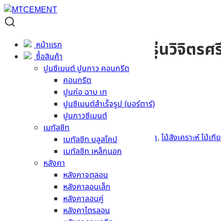
Material Code:
PAD310153000001
ไม้ฝาสเปลนดิดเฌอร่า รุ่นวิจิตร
หน้าแรก
ซื้อสินค้า
ปูนซีเมนต์ ปูนกาว คอนกรีต
ผิว
ลายชัยพฤกษ์
คอนกรีต
สี
ธรรมชาติ
ปูนก่อ ฉาบ เท
ขนาด
1 x 15 x 300 ซม.
ปูนซีเมนต์สำเร็จรูป (มอร์ตาร์)
รุ่น ขอบ/หน้าตัด
รุ่นวิจิตรศรีตรัง
ปูนกาวซีเมนต์
สอบถามราคา
เมทัลชีท
รหัสสินค้า:
PAD310153000001
หมวดหมู่:
ไม้ฝา
,
ไม้สังเคราะห์ ไม้เที
เมทัลชีท บลูสโคป
เมทัลชีท เหล็กนอก
รายละเอียดสินค้า
หลังคา
หลังคาจตุลอน
ข้อมูลทั่วไป
หลังคาลอนเล็ก
หลังคาลอนคู่
ออกแบบสไตล์โมเดิร์น และแบบร่วมสมัย
หลังคาไตรลอน