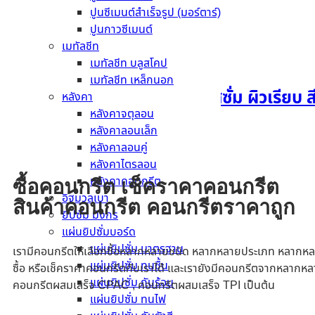
อ่านเพิ่ม
ปูนซีเมนต์สำเร็จรูป (มอร์ตาร์)
ปูนกาวซีเมนต์
เมทัลชีท
เมทัลชีท บลูสโคป
เมทัลชีท เหล็กนอก
ฉลุช่องลมเฌอร่า รุ่นบลอสซั่ม ผิวเรียบ
หลังคา
หลังคาจตุลอน
หลังคาลอนเล็ก
อ่านเพิ่ม
หลังคาลอนคู่
หลังคาไตรลอน
หลังคาคอนกรีต
ซื้อคอนกรีต เช็คราคาคอนกรีต
อิฐมวลเบา
สินค้าคอนกรีต คอนกรีตราคาถูก
ยิปซัม มังกร
แผ่นยิปซั่มบอร์ด
แผ่นยิปซั่ม มาตรฐาน
เรามีคอนกรีตให้เลือกซื้อหลากหลายชนิด หลากหลายประเภท หลากหล
แผ่นยิปซั่ม ทนชื้น
ซื้อ หรือเช็คราคาคอนกรีตกับเราได้ และเรายังมีคอนกรีตจากหลากหล
แผ่นยิปซั่ม กันร้อน
คอนกรีตผสมเสร็จ CPAC , คอนกรีตผสมเสร็จ TPI เป็นต้น
แผ่นยิปซั่ม ทนไฟ