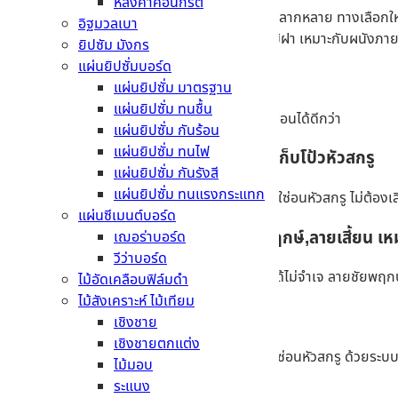
หลังคาคอนกรีต
ตอบโจทย์งานออกแบบที่โดดเด่น ทันสมัย ดีไซน์หลากหลาย ทางเลือกใ
อิฐมวลเบา
ลายใหม่ๆ เพื่อความสุนทรีย์ในการตกแต่งให้กับไม้ฝา เหมาะกับผนัง
ยิปซัม มังกร
แผ่นยิปซั่มบอร์ด
ผนังสวย ปลอดภัย
แผ่นยิปซั่ม มาตรฐาน
แผ่นยิปซั่ม ทนชื้น
ด้วยระบบบังใบยาว ซ่อนหัวสกรูเรียบร้อย กันน้ำย้อนได้ดีกว่า
แผ่นยิปซั่ม กันร้อน
แผ่นยิปซั่ม ทนไฟ
ประหยัดค่าแรง ติดตั้งเรียบร้อย ไม่ต้องเก็บโป้วหัวสกรู
แผ่นยิปซั่ม กันรังสี
แผ่นยิปซั่ม ทนแรงกระแทก
เก็บงานสะดวกรวดเร็ว งานได้เสร็จไวกว่า ด้วยบังใซ่อนหัวสกรู ไม่ต้องเส
แผ่นซีเมนต์บอร์ด
มี Texture ทั้งแบบเรียบ และ ลายชัยพฤกษ์,ลายเสี้ยน 
เฌอร่าบอร์ด
วีว่าบอร์ด
ผิวเรียบ ช่วยให้ผนังดูโมเดิร์น ทันสมัย ออกแบบได้ไม่จำเจ ลายชัยพฤก
ไม้อัดเคลือบฟิล์มดำ
ไม้สังเคราะห์ ไม้เทียม
ติดตั้งง่าย
เชิงชาย
เชิงชายตกแต่ง
ติดตั้งง่าย งานได้เสร็จไวกว่า ด้วยการติดตั้งแบบซ่อนหัวสกรู ด้วยร
ไม้มอบ
ระแนง
จุดเด่น