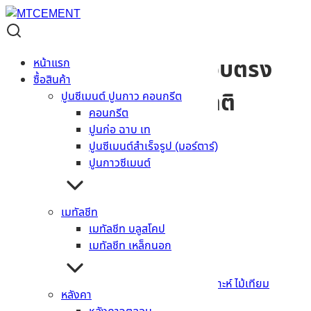
ไม้ตกแต่งเฌอร่า รุ่นขอบตรง
หน้าแรก
ซื้อสินค้า
ลายชัยพฤกษ์ สีธรรมชาติ
ปูนซีเมนต์ ปูนกาว คอนกรีต
คอนกรีต
ปูนก่อ ฉาบ เท
ผิว
ลายชัยพฤกษ์
ปูนซีเมนต์สำเร็จรูป (มอร์ตาร์)
สี
ธรรมชาติ
ปูนกาวซีเมนต์
รุ่น ขอบ/หน้าตัด
ขอบตรง
1.6 x 7.5 x 300 ซม.
เมทัลชีท
ขนาด
2.5 x 5 x 300 ซม.
เมทัลชีท บลูสโคป
เมทัลชีท เหล็กนอก
ล้างค่า
สอบถามราคา
รหัสสินค้า:
FAS3
หมวดหมู่:
ไม้ตกแต่ง
,
ไม้สังเคราะห์ ไม้เทียม
หลังคา