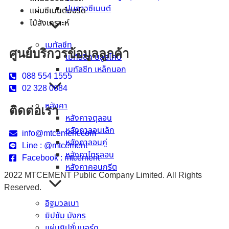
ปูนกาวซีเมนต์
แผ่นซีเมนต์บอร์ด
ไม้สังเคราะห์
เมทัลชีท
ศูนย์บริการข้อมูลลูกค้า
เมทัลชีท บลูสโคป
เมทัลชีท เหล็กนอก
088 554 1555
02 328 0684
หลังคา
ติดต่อเรา
หลังคาจตุลอน
หลังคาลอนเล็ก
info@mtcement.com
หลังคาลอนคู่
Line : @mtcement
หลังคาไตรลอน
Facebook : mtcement
หลังคาคอนกรีต
2022 MTCEMENT Public Company Limited. All Rights
Reserved.
อิฐมวลเบา
ยิปซัม มังกร
แผ่นยิปซั่มบอร์ด