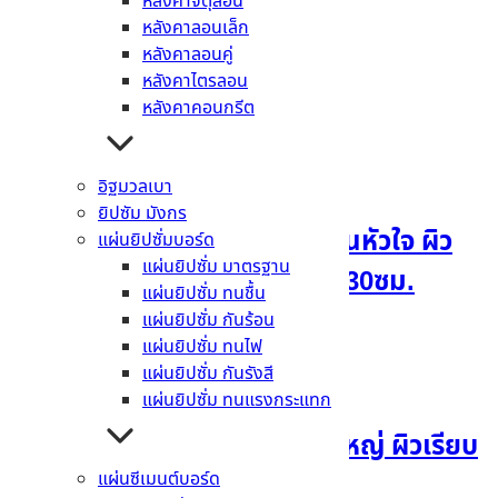
หลังคาจตุลอน
รายละเอียดสินค้า
หลังคาลอนเล็ก
หลังคาลอนคู่
ข้อมูลทั่วไป
หลังคาไตรลอน
หลังคาคอนกรีต
สินค้าที่เกี่ยวข้อง
อิฐมวลเบา
ยิปซัม มังกร
ไม้เชิงชายน้ำหยดเฌอร่า รุ่นหัวใจ ผิว
แผ่นยิปซั่มบอร์ด
แผ่นยิปซั่ม มาตรฐาน
เรียบ สีธรรมชาติ 0.8x20x30ซม.
แผ่นยิปซั่ม ทนชื้น
แผ่นยิปซั่ม กันร้อน
อ่านเพิ่ม
แผ่นยิปซั่ม ทนไฟ
แผ่นยิปซั่ม กันรังสี
แผ่นยิปซั่ม ทนแรงกระแทก
ฉลุช่องลมเฌอร่า รุ่นมลุลีใหญ่ ผิวเรียบ
แผ่นซีเมนต์บอร์ด
สีธรรมชาติ 1x60x200ซม.