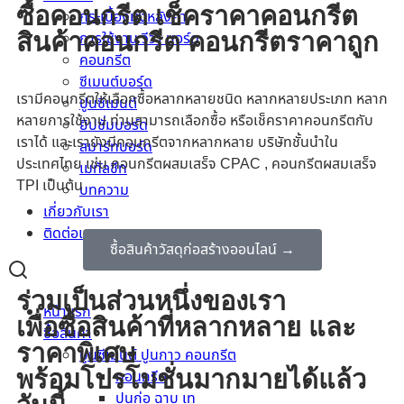
ซื้อคอนกรีต เช็คราคาคอนกรีต
กระเบื้องมุงหลังคา
สินค้าคอนกรีต คอนกรีตราคาถูก
การใช้งาน วีว่า บอร์ด
คอนกรีต
ซีเมนต์บอร์ด
เรามีคอนกรีตให้เลือกซื้อหลากหลายชนิด หลากหลายประเภท หลาก
ปูนซีเมนต์
หลายการใช้งาน ท่านสามารถเลือกซื้อ หรือเช็คราคาคอนกรีตกับ
ยิปซั่มบอร์ด
เราได้ และเรายังมีคอนกรีตจากหลากหลาย บริษัทชั้นนำใน
สมาร์ทบอร์ด
ประเทศไทย เช่น คอนกรีตผสมเสร็จ CPAC , คอนกรีตผสมเสร็จ
เมทัลชีท
TPI เป็นต้น
บทความ
เกี่ยวกับเรา
ติดต่อเรา
ซื้อสินค้าวัสดุก่อสร้างออนไลน์ →
ร่วมเป็นส่วนหนึ่งของเรา
หน้าแรก
เพื่อซื้อสินค้าที่หลากหลาย และ
ซื้อสินค้า
ราคาพิเศษ
ปูนซีเมนต์ ปูนกาว คอนกรีต
พร้อมโปรโมชั่นมากมายได้แล้ว
คอนกรีต
ปูนก่อ ฉาบ เท