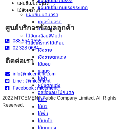
แผ่นยิปซั่ม กันรังสี
แผ่นซีเมนต์บอร์ด
แผ่นยิปซั่ม ทนแรงกระแทก
ไม้สังเคราะห์
แผ่นซีเมนต์บอร์ด
เฌอร่าบอร์ด
ศูนย์บริการข้อมูลลูกค้า
วีว่าบอร์ด
ไม้อัดเคลือบฟิล์มดำ
088 554 1555
ไม้สังเคราะห์ ไม้เทียม
02 328 0684
เชิงชาย
เชิงชายตกแต่ง
ติดต่อเรา
ไม้มอบ
ระแนง
info@mtcement.com
ไม้ฝา
Line : @mtcement
ผนังตกแต่ง
Facebook : mtcement
ฉลุช่องลม ไม้กันตก
2022 MTCEMENT Public Company Limited. All Rights
ไม้รั้ว
Reserved.
ไม้บัว
ไม้พื้น
ไม้บันได
ไม้ตกแต่ง