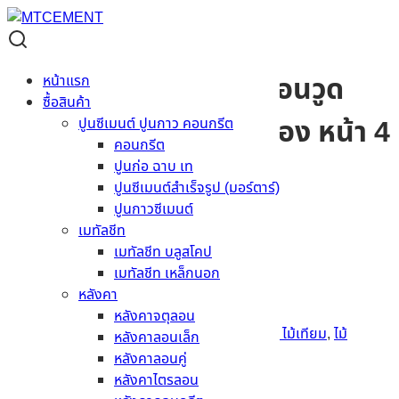
Material Code:
8204070232
แผ่นไม้อเนกประสงค์ คอนวูด
หน้าแรก
ซื้อสินค้า
1.2×2.4 เมตร รุ่นเซาะร่อง หน้า 4
ปูนซีเมนต์ ปูนกาว คอนกรีต
คอนกรีต
นิ้ว
ปูนก่อ ฉาบ เท
ปูนซีเมนต์สำเร็จรูป (มอร์ตาร์)
ปูนกาวซีเมนต์
ผิว
ลายเสี้ยน
เมทัลชีท
สี
ธรรมชาติ
เมทัลชีท บลูสโคป
ขนาด
2 x 120 x 240 ซม.
เมทัลชีท เหล็กนอก
รุ่น ขอบ/หน้าตัด
เซาะร่อง หน้า 4 นิ้ว
หลังคา
สอบถามราคา
หลังคาจตุลอน
รหัสสินค้า:
8204070232
หมวดหมู่:
ไม้สังเคราะห์ ไม้เทียม
,
ไม้
หลังคาลอนเล็ก
เอนกประสงค์
หลังคาลอนคู่
หลังคาไตรลอน