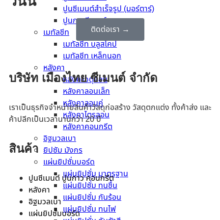
วันนี้
ปูนซีเมนต์สำเร็จรูป (มอร์ตาร์)
ปูนกาวซีเมนต์
ติดต่อเรา →
เมทัลชีท
เมทัลชีท บลูสโคป
เมทัลชีท เหล็กนอก
หลังคา
บริษัท เมืองไทย ซีเมนต์ จำกัด
หลังคาจตุลอน
หลังคาลอนเล็ก
หลังคาลอนคู่
เราเป็นธุรกิจจำหน่ายสินค้าวัสดุก่อสร้าง วัสดุตกแต่ง ทั้งค้าส่ง และ
หลังคาไตรลอน
ค้าปลีกเป็นเวลานานกว่า 20 ปี
หลังคาคอนกรีต
อิฐมวลเบา
สินค้า
ยิปซัม มังกร
แผ่นยิปซั่มบอร์ด
แผ่นยิปซั่ม มาตรฐาน
ปูนซีเมนต์ ปูนกาว คอนกรีต
แผ่นยิปซั่ม ทนชื้น
หลังคา
แผ่นยิปซั่ม กันร้อน
อิฐมวลเบา
แผ่นยิปซั่ม ทนไฟ
แผ่นยิปซั่มบอร์ด