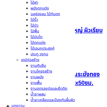
ไม้ฝา
อ่านเพิ่ม
ผนังตกแต่ง
ฉลุช่องลม ไม้กันตก
ไม้รั้ว
ไม้บัว
ฉลุช่องลมเฌอร่า รุ่นมลุลีใหญ่ ผิวเรียบ
ไม้พื้น
ไม้บันได
สีธรรมชาติ 1x60x200ซม.
ไม้ตกแต่ง
ไม้เอนกประสงค์
อ่านเพิ่ม
ประตู วงกบ
เคมีก่อสร้าง
งานกันซึม
งานโครงสร้าง
ไม้เชิงชายน้ำหยดเฌอร่า รุ่นระฆังทอง
งานผนัง
ลายสัก สีธรรมชาติ 0.8x15x50ซม.
งานพื้น
งานอุดรอยต่อและยึดติด
น้ำยาผสม
อ่านเพิ่ม
น้ำยาเคลือบและป้องกันผื้นผิว
บทความ