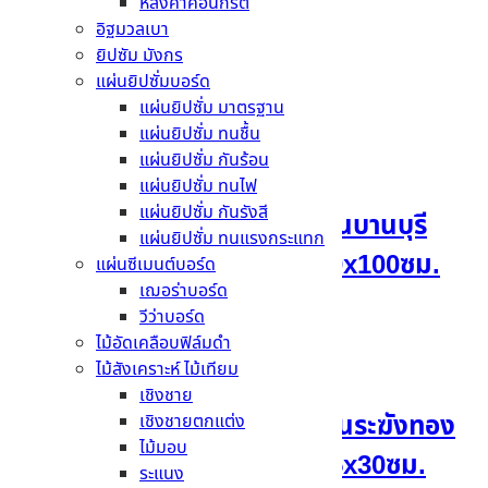
รายละเอียดสินค้า
หลังคาคอนกรีต
อิฐมวลเบา
ข้อมูลทั่วไป
ยิปซัม มังกร
แผ่นยิปซั่มบอร์ด
สินค้าที่เกี่ยวข้อง
แผ่นยิปซั่ม มาตรฐาน
แผ่นยิปซั่ม ทนชื้น
แผ่นยิปซั่ม กันร้อน
แผ่นยิปซั่ม ทนไฟ
แผ่นยิปซั่ม กันรังสี
ไม้เชิงชายน้ำย้อยเฌอร่า รุ่นบานบุรี
แผ่นยิปซั่ม ทนแรงกระแทก
ลายสัก สีธรรมชาติ 0.8x20x100ซม.
แผ่นซีเมนต์บอร์ด
เฌอร่าบอร์ด
วีว่าบอร์ด
อ่านเพิ่ม
ไม้อัดเคลือบฟิล์มดำ
ไม้สังเคราะห์ ไม้เทียม
เชิงชาย
ไม้เชิงชายน้ำหยดเฌอร่า รุ่นระฆังทอง
เชิงชายตกแต่ง
ไม้มอบ
ลายสัก สีธรรมชาติ 0.8x15x30ซม.
ระแนง