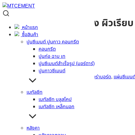
แผ่นพื้นเฌอร่า ขอบตรง ผิวเรีย
หน้าแรก
ซื้อสินค้า
ผิว
เรียบ
ปูนซีเมนต์ ปูนกาว คอนกรีต
สี
ธรรมชาติ
คอนกรีต
ขนาด
1200 x 2400 x 15 มม.
ปูนก่อ ฉาบ เท
รุ่น ขอบ/หน้าตัด
ขอบตรง
ปูนซีเมนต์สำเร็จรูป (มอร์ตาร์)
สอบถามราคา
ปูนกาวซีเมนต์
รหัสสินค้า:
BDS001504800001
หมวดหมู่:
เฌอร่าบอร์ด
,
แผ่นซีเมนต
รายละเอียดสินค้า
เมทัลชีท
เมทัลชีท บลูสโคป
เมทัลชีท เหล็กนอก
ข้อมูลทั่วไป
ข้อมูลเชิงเทคนิค
จุดเด่น
หลังคา