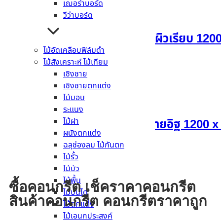
เฌอร่าบอร์ด
วีว่าบอร์ด
แผ่นผนังเฌอร่า ขอบตรง ผิวเรียบ 1200
ไม้อัดเคลือบฟิล์มดำ
ไม้สังเคราะห์ ไม้เทียม
อ่านเพิ่ม
เชิงชาย
เชิงชายตกแต่ง
ไม้มอบ
ระแนง
ไม้ฝา
แผ่นผนังตกแต่งเฌอร่า ลายอิฐ 1200 x
ผนังตกแต่ง
ฉลุช่องลม ไม้กันตก
อ่านเพิ่ม
ไม้รั้ว
ไม้บัว
ไม้พื้น
ซื้อคอนกรีต เช็คราคาคอนกรีต
ไม้บันได
สินค้าคอนกรีต คอนกรีตราคาถูก
ไม้ตกแต่ง
ไม้เอนกประสงค์