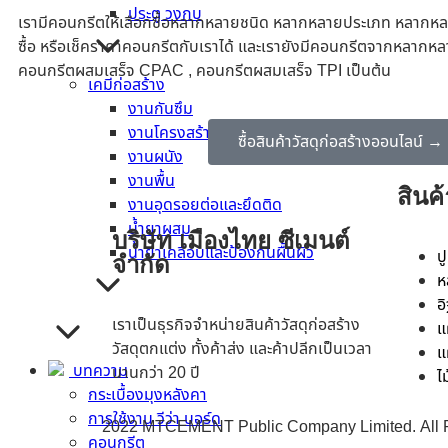
ประตู วงกบ
เรามีคอนกรีตให้เลือกซื้อหลากหลายชนิด หลากหลายประเภท หลากหล
ซื้อ หรือเช็คราคาคอนกรีตกับเราได้ และเรายังมีคอนกรีตจากหลากหล
คอนกรีตผสมเสร็จ CPAC , คอนกรีตผสมเสร็จ TPI เป็นต้น
เคมีก่อสร้าง
งานกันซึม
งานโครงสร้าง
ซื้อสินค้าวัสดุก่อสร้างออนไลน์ →
งานผนัง
งานพื้น
สินค้
งานอุดรอยต่อและยึดติด
น้ำยาผสม
บริษัท เมืองไทย ซีเมนต์
น้ำยาเคลือบและป้องกันผื้นผิว
ป
จำกัด
ห
อ
เราเป็นธุรกิจจำหน่ายสินค้าวัสดุก่อสร้าง
แ
วัสดุตกแต่ง ทั้งค้าส่ง และค้าปลีกเป็นเวลา
แ
บทความ
นานกว่า 20 ปี
ไ
กระเบื้องมุงหลังคา
การใช้งาน วีว่า บอร์ด
2022 MTCEMENT Public Company Limited. All R
คอนกรีต