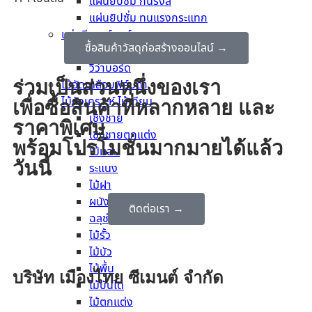
แผ่นยิปซั่ม กันรังสี
แผ่นยิปซั่ม ทนแรงกระแทก
แผ่นซีเมนต์บอร์ด
ซื้อสินค้าวัสดุก่อสร้างออนไลน์ →
เฌอร่าบอร์ด
วีว่าบอร์ด
ไม้อัดเคลือบฟิล์มดำ
ร่วมเป็นส่วนหนึ่งของเรา
ไม้สังเคราะห์ ไม้เทียม
เพื่อซื้อสินค้าที่หลากหลาย และ
เชิงชาย
ราคาพิเศษ
เชิงชายตกแต่ง
พร้อมโปรโมชั่นมากมายได้แล้ว
ไม้มอบ
วันนี้
ระแนง
ไม้ฝา
ผนังตกแต่ง
ติดต่อเรา →
ฉลุช่องลม ไม้กันตก
ไม้รั้ว
ไม้บัว
ไม้พื้น
บริษัท เมืองไทย ซีเมนต์ จำกัด
ไม้บันได
ไม้ตกแต่ง