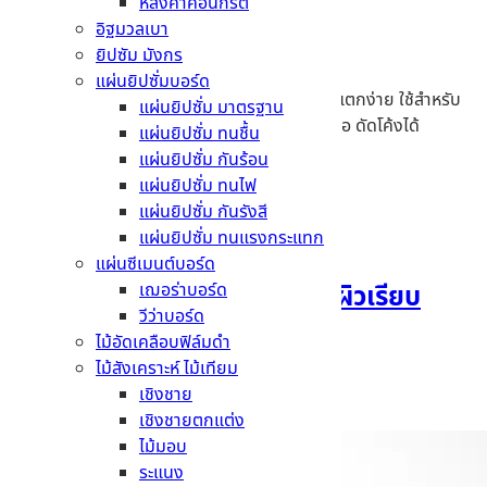
ข้อมูลเชิงเทคนิค
หลังคาคอนกรีต
อิฐมวลเบา
จุดเด่น
ยิปซัม มังกร
แผ่นยิปซั่มบอร์ด
ทนทุกสภาวะอากาศ ทนน้ำ ทนชื้น ทนไฟ ไม่เปราะแตกง่าย ใช้สำหรับ
แผ่นยิปซั่ม มาตรฐาน
ภายนอก ใช้สำหรับภายใน ไม่หดตัว ไม่โก่ง ไม่บิดงอ ดัดโค้งได้
แผ่นยิปซั่ม ทนชื้น
แผ่นยิปซั่ม กันร้อน
สินค้าที่เกี่ยวข้อง
แผ่นยิปซั่ม ทนไฟ
แผ่นยิปซั่ม กันรังสี
แผ่นยิปซั่ม ทนแรงกระแทก
แผ่นซีเมนต์บอร์ด
เฌอร่าบอร์ด
แผ่นผนังเฌอร่า ขอบลาด ผิวเรียบ
วีว่าบอร์ด
1200 x 2400 x 10 มม.
ไม้อัดเคลือบฟิล์มดำ
ไม้สังเคราะห์ ไม้เทียม
อ่านเพิ่ม
เชิงชาย
เชิงชายตกแต่ง
ไม้มอบ
ระแนง