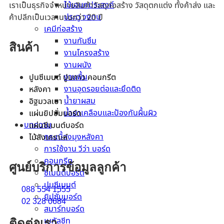
ไม้เอนกประสงค์
เราเป็นธุรกิจจำหน่ายสินค้าวัสดุก่อสร้าง วัสดุตกแต่ง ทั้งค้าส่ง และ
ประตู วงกบ
ค้าปลีกเป็นเวลานานกว่า 20 ปี
เคมีก่อสร้าง
งานกันซึม
สินค้า
งานโครงสร้าง
งานผนัง
งานพื้น
ปูนซีเมนต์ ปูนกาว คอนกรีต
งานอุดรอยต่อและยึดติด
หลังคา
น้ำยาผสม
อิฐมวลเบา
น้ำยาเคลือบและป้องกันผื้นผิว
แผ่นยิปซั่มบอร์ด
บทความ
แผ่นซีเมนต์บอร์ด
กระเบื้องมุงหลังคา
ไม้สังเคราะห์
การใช้งาน วีว่า บอร์ด
คอนกรีต
ศูนย์บริการข้อมูลลูกค้า
ซีเมนต์บอร์ด
ปูนซีเมนต์
088 554 1555
ยิปซั่มบอร์ด
02 328 0684
สมาร์ทบอร์ด
เมทัลชีท
ติดต่อเรา