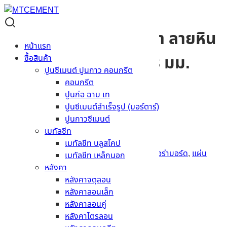
แผ่นผนังตกแต่งเฌอร่า ลายหิน
หน้าแรก
เกล็ด 1200 x 2400 x 8 มม.
ซื้อสินค้า
ปูนซีเมนต์ ปูนกาว คอนกรีต
คอนกรีต
ผิว
หินเกล็ด
ปูนก่อ ฉาบ เท
สี
ธรรมชาติ
ปูนซีเมนต์สำเร็จรูป (มอร์ตาร์)
ขนาด
1200 x 2400 x 8 มม.
ปูนกาวซีเมนต์
รุ่น ขอบ/หน้าตัด
ขอบตรง
เมทัลชีท
สอบถามราคา
เมทัลชีท บลูสโคป
รหัสสินค้า:
MCS020804800001
หมวดหมู่:
เฌอร่าบอร์ด
,
แผ่น
เมทัลชีท เหล็กนอก
ซีเมนต์บอร์ด
หลังคา
หลังคาจตุลอน
รายละเอียดสินค้า
หลังคาลอนเล็ก
หลังคาลอนคู่
ข้อมูลทั่วไป
หลังคาไตรลอน