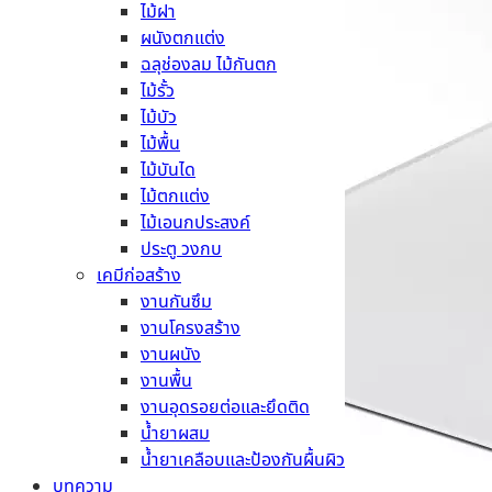
ไม้ฝา
ผนังตกแต่ง
ฉลุช่องลม ไม้กันตก
ไม้รั้ว
ไม้บัว
ไม้พื้น
ไม้บันได
ไม้ตกแต่ง
ไม้เอนกประสงค์
ประตู วงกบ
เคมีก่อสร้าง
งานกันซึม
งานโครงสร้าง
งานผนัง
งานพื้น
งานอุดรอยต่อและยึดติด
น้ำยาผสม
น้ำยาเคลือบและป้องกันผื้นผิว
บทความ