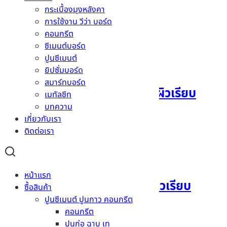
กระเบื้องมุงหลังคา
การใช้งาน วีว่า บอร์ด
คอนกรีต
ซีเมนต์บอร์ด
ปูนซีเมนต์
ยิปซั่มบอร์ด
สมาร์ทบอร์ด
แผ่นผนังเฌอร่า ขอบลาด ผิวเรียบ
เมทัลชีท
บทความ
1200 x 2400 x 8 มม.
เกี่ยวกับเรา
ติดต่อเรา
อ่านเพิ่ม
หน้าแรก
แผ่นพื้นเฌอร่า ขอบตรง ผิวเรียบ
ซื้อสินค้า
ปูนซีเมนต์ ปูนกาว คอนกรีต
1200 x 2400 x 20 มม.
คอนกรีต
ปูนก่อ ฉาบ เท