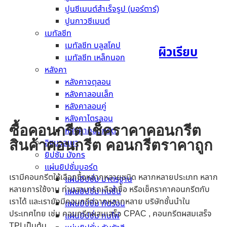
อ่านเพิ่ม
ปูนซีเมนต์สำเร็จรูป (มอร์ตาร์)
ปูนกาวซีเมนต์
เมทัลชีท
เมทัลชีท บลูสโคป
แผ่นผนังเฌอร่า ขอบตรง ผิวเรียบ
เมทัลชีท เหล็กนอก
1200 x 2400 x 10 มม.
หลังคา
หลังคาจตุลอน
หลังคาลอนเล็ก
อ่านเพิ่ม
หลังคาลอนคู่
หลังคาไตรลอน
ซื้อคอนกรีต เช็คราคาคอนกรีต
หลังคาคอนกรีต
อิฐมวลเบา
สินค้าคอนกรีต คอนกรีตราคาถูก
ยิปซัม มังกร
แผ่นยิปซั่มบอร์ด
เรามีคอนกรีตให้เลือกซื้อหลากหลายชนิด หลากหลายประเภท หลาก
แผ่นยิปซั่ม มาตรฐาน
หลายการใช้งาน ท่านสามารถเลือกซื้อ หรือเช็คราคาคอนกรีตกับ
แผ่นยิปซั่ม ทนชื้น
เราได้ และเรายังมีคอนกรีตจากหลากหลาย บริษัทชั้นนำใน
แผ่นยิปซั่ม กันร้อน
ประเทศไทย เช่น คอนกรีตผสมเสร็จ CPAC , คอนกรีตผสมเสร็จ
แผ่นยิปซั่ม ทนไฟ
TPI เป็นต้น