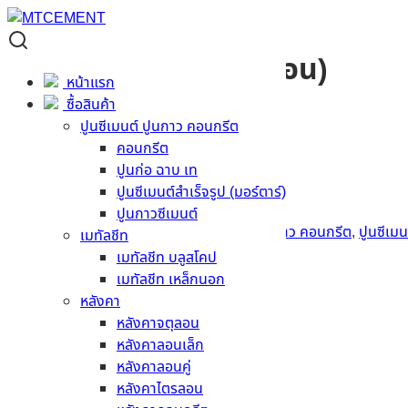
ลูกดิ่ง สกิมโค้ท (สีเทาอ่อน)
หน้าแรก
ซื้อสินค้า
ขนาด (ซีเมนต์)
20 กก.
ปูนซีเมนต์ ปูนกาว คอนกรีต
การใช้งาน
สกิมโค้ท
คอนกรีต
หน่วย
ถุง
ปูนก่อ ฉาบ เท
น้ำหนัก
20 กก.
ปูนซีเมนต์สำเร็จรูป (มอร์ตาร์)
สอบถามราคา
ปูนกาวซีเมนต์
รหัสสินค้า:
CP015-K
หมวดหมู่:
ปูนซีเมนต์ ปูนกาว คอนกรีต
,
ปูนซีเมน
เมทัลชีท
เมทัลชีท บลูสโคป
รายละเอียดสินค้า
เมทัลชีท เหล็กนอก
หลังคา
ข้อมูลทั่วไป
หลังคาจตุลอน
หลังคาลอนเล็ก
สินค้าที่เกี่ยวข้อง
หลังคาลอนคู่
หลังคาไตรลอน