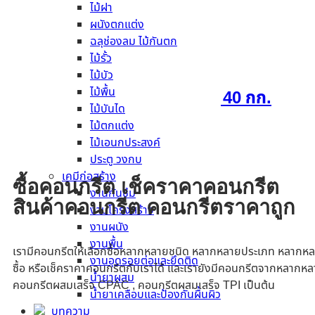
ไม้ฝา
อ่านเพิ่ม
ผนังตกแต่ง
ฉลุช่องลม ไม้กันตก
ไม้รั้ว
ไม้บัว
ไม้พื้น
ปูนทีพีไอแดงซูเปอร์ ขนาด 40 กก.
ไม้บันได
ไม้ตกแต่ง
อ่านเพิ่ม
ไม้เอนกประสงค์
ประตู วงกบ
เคมีก่อสร้าง
ซื้อคอนกรีต เช็คราคาคอนกรีต
งานกันซึม
สินค้าคอนกรีต คอนกรีตราคาถูก
งานโครงสร้าง
งานผนัง
งานพื้น
เรามีคอนกรีตให้เลือกซื้อหลากหลายชนิด หลากหลายประเภท หลากหล
งานอุดรอยต่อและยึดติด
ซื้อ หรือเช็คราคาคอนกรีตกับเราได้ และเรายังมีคอนกรีตจากหลากหล
น้ำยาผสม
คอนกรีตผสมเสร็จ CPAC , คอนกรีตผสมเสร็จ TPI เป็นต้น
น้ำยาเคลือบและป้องกันผื้นผิว
บทความ