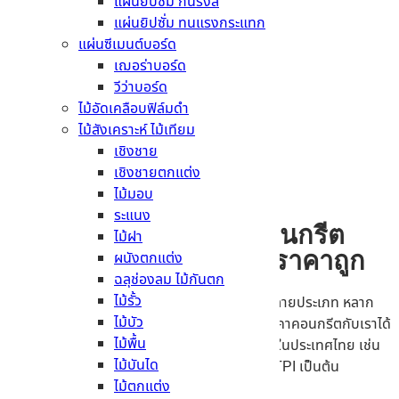
แผ่นยิปซั่ม กันรังสี
บลูสโคป แซคส์ คูล
แผ่นยิปซั่ม ทนแรงกระแทก
แผ่นซีเมนต์บอร์ด
อ่านเพิ่ม
เฌอร่าบอร์ด
วีว่าบอร์ด
ไม้อัดเคลือบฟิล์มดำ
ไม้สังเคราะห์ ไม้เทียม
บลูสโคป แซคส์
เชิงชาย
เชิงชายตกแต่ง
อ่านเพิ่ม
ไม้มอบ
ระแนง
ซื้อคอนกรีต เช็คราคาคอนกรีต
ไม้ฝา
สินค้าคอนกรีต คอนกรีตราคาถูก
ผนังตกแต่ง
ฉลุช่องลม ไม้กันตก
ไม้รั้ว
เรามีคอนกรีตให้เลือกซื้อหลากหลายชนิด หลากหลายประเภท หลาก
ไม้บัว
หลายการใช้งาน ท่านสามารถเลือกซื้อ หรือเช็คราคาคอนกรีตกับเราได้
ไม้พื้น
และเรายังมีคอนกรีตจากหลากหลาย บริษัทชั้นนำในประเทศไทย เช่น
ไม้บันได
คอนกรีตผสมเสร็จ CPAC , คอนกรีตผสมเสร็จ TPI เป็นต้น
ไม้ตกแต่ง