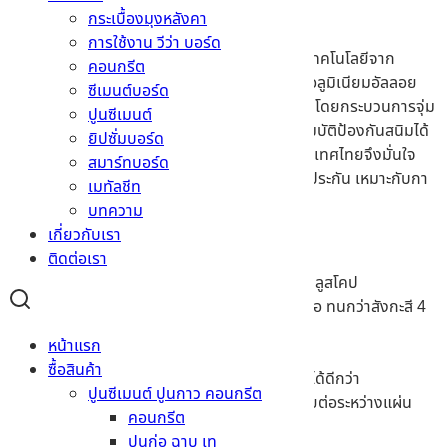
กระเบื้องมุงหลังคา
การใช้งาน วีว่า บอร์ด
หลังคา จิงโจ้เหล็ก® แผ่นเมทัลชีทที่ผลิตขึ้นด้วยเทคโนโลยีจาก
คอนกรีต
ออสเตรเลีย เป็นเหล็กแบบจุ่มร้อนเคลือบสังกะสี/อลูมิเนียมอัลลอย
ซีเมนต์บอร์ด
เคลือบด้วยโลหะผสม ซิงค์-อลูมิเนียม 55% ที่ผลิตโดยกระบวนการจุ่ม
ปูนซีเมนต์
ร้อนแบบต่อเนื่อง ด้วยเทคโนโลยีชั้นสูง ที่มีคุณสมบัติป้องกันสนิมได้
ยิปซั่มบอร์ด
ยาวนานกว่าหลังคาสังกะสีทั่วไป 4 เท่า ผลิตในประเทศไทยจึงมั่นใจ
สมาร์ทบอร์ด
มากกว่าสินค้าที่มาจากต่างประเทศ พร้อมการรับประกัน เหมาะกับกา
เมทัลชีท
รนำาไปรีดขึ้ึ้นรูปเป็นแผ่นหลังคาบ้าน และผนัง
บทความ
เกี่ยวกับเรา
เมทัลชีท จิงโจ้เหล็ก™
ติดต่อเรา
ผลิตจากแผ่นเหล็กกล้า จิงโจ้เหล็ก™ โดยบลูสโคป
ได้เนื้อเหล็กเต็ม ๆ พร้อมชั้นเคลือบสม่ำเสมอ ทนกว่าสังกะสี 4
เท่า
หน้าแรก
มีรับประกันทุกแผ่น สินค้าไม่ผุจนทะลุ
ซื้อสินค้า
ใช้แล้วบ้านเย็น มีสามารถสะท้อนความร้อนได้ดีกว่า
ปูนซีเมนต์ ปูนกาว คอนกรีต
สั่งตัดตามความยาวได้ตามต้องการ ลดรอยต่อระหว่างแผ่น
คอนกรีต
มีน้ำหนักเบา ประหยัดโครงสร้างหลังคา
ปูนก่อ ฉาบ เท