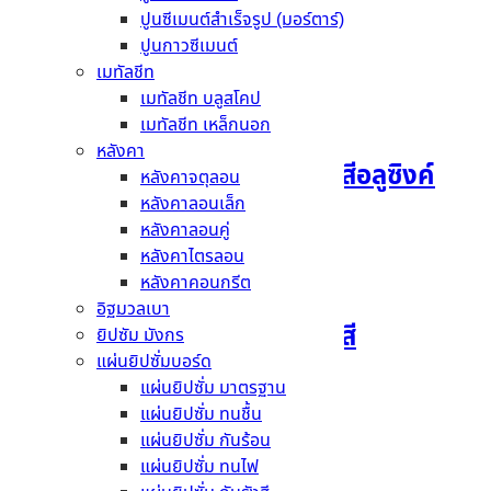
มีสีให้เลือกหลากหลาย
ปูนซีเมนต์สำเร็จรูป (มอร์ตาร์)
ปูนกาวซีเมนต์
สินค้าที่เกี่ยวข้อง
เมทัลชีท
เมทัลชีท บลูสโคป
เมทัลชีท เหล็กนอก
หลังคา
เมทัลชีท เหล็กนอก AZ70 สีอลูซิงค์
หลังคาจตุลอน
หลังคาลอนเล็ก
หลังคาลอนคู่
อ่านเพิ่ม
หลังคาไตรลอน
หลังคาคอนกรีต
อิฐมวลเบา
เมทัลชีท เหล็กนอก AZ70 สี
ยิปซัม มังกร
แผ่นยิปซั่มบอร์ด
แผ่นยิปซั่ม มาตรฐาน
อ่านเพิ่ม
แผ่นยิปซั่ม ทนชื้น
แผ่นยิปซั่ม กันร้อน
แผ่นยิปซั่ม ทนไฟ