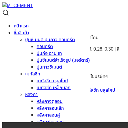
Skip
to
content
จิงโจ้เหล็ก
หน้าแรก
ซื้อสินค้า
เมทัลชีท ราคาประหยัด รับประกันคุณภาพโดยบลูสโคป
ปูนซีเมนต์ ปูนกาว คอนกรีต
คอนกรีต
ความหนารวมชั้นเคลือบ (มม.)
อลูซิงค์ 0.23, 0.26, 0.28, 0.30 | สี
ปูนก่อ ฉาบ เท
0.30
ปูนซีเมนต์สำเร็จรูป (มอร์ตาร์)
ความยาว
สั่งตัดตามต้องการ
ปูนกาวซีเมนต์
สี
เลือกได้
เมทัลชีท
รับประกัน
รับประกันการผุกร่อน 1 ปี *ภายใต้เงื่อนไขบริษัทฯ
เมทัลชีท บลูสโคป
สอบถามราคา
เมทัลชีท เหล็กนอก
รหัสสินค้า:
JingJoe Lek
หมวดหมู่:
เมทัลชีท
,
เมทัลชีท บลูสโคป
หลังคา
หลังคาจตุลอน
รายละเอียดสินค้า
หลังคาลอนเล็ก
หลังคาลอนคู่
ข้อมูลทั่วไป
หลังคาไตรลอน