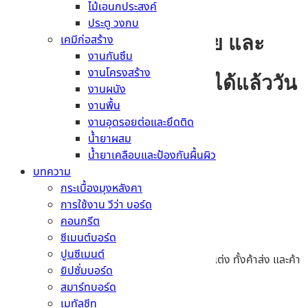
ซื้อสินค้าวัสดุก่อสร้างออนไลน์ →
ไม้เอนกประสงค์
ร่วมเป็นส่วนหนึ่งของเรา
ประตู วงกบ
เคมีก่อสร้าง
เพื่อซื้อสินค้าที่หลากหลาย และ
งานกันซึม
ราคาพิเศษ
งานโครงสร้าง
พร้อมโปรโมชั่นมากมายได้แล้ววัน
งานผนัง
นี้
งานพื้น
งานอุดรอยต่อและยึดติด
ติดต่อเรา →
น้ำยาผสม
น้ำยาเคลือบและป้องกันผื้นผิว
บทความ
กระเบื้องมุงหลังคา
การใช้งาน วีว่า บอร์ด
คอนกรีต
บริษัท เมืองไทย ซีเมนต์ จำกัด
ซีเมนต์บอร์ด
ปูนซีเมนต์
เราเป็นธุรกิจจำหน่ายสินค้าวัสดุก่อสร้าง วัสดุตกแต่ง ทั้งค้าส่ง และค้า
ยิปซั่มบอร์ด
ปลีกเป็นเวลานานกว่า 20 ปี
สมาร์ทบอร์ด
สินค้า
เมทัลชีท