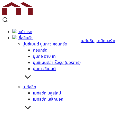
จระเข้ ซุปเปอร์ ชิลด์
หน้าแรก
สอบถามราคา
ซื้อสินค้า
รหัสสินค้า:
crocodile_supershield
หมวดหมู่:
งานกันซึม
,
เคมีก่อสร้า
ปูนซีเมนต์ ปูนกาว คอนกรีต
คอนกรีต
รายละเอียดสินค้า
ปูนก่อ ฉาบ เท
ปูนซีเมนต์สำเร็จรูป (มอร์ตาร์)
ข้อมูลทั่วไป
ปูนกาวซีเมนต์
สินค้าที่เกี่ยวข้อง
เมทัลชีท
เมทัลชีท บลูสโคป
เมทัลชีท เหล็กนอก
จระเข้ อีพ็อกซี่ ซีล