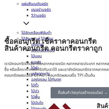
แผ่นซีเมนต์บอร์ด
จระเข้ อีโคชิลด์
เฌอร่าบอร์ด
วีว่าบอร์ด
อ่านเพิ่ม
ไม้อัดเคลือบฟิล์มดำ
ไม้สังเคราะห์ ไม้เทียม
ซื้อคอนกรีต เช็คราคาคอนกรีต
เชิงชาย
สินค้าคอนกรีต คอนกรีตราคาถูก
เชิงชายตกแต่ง
ไม้มอบ
ระแนง
เรามีคอนกรีตให้เลือกซื้อหลากหลายชนิด หลากหลายประเภท หลากหล
ไม้ฝา
ซื้อ หรือเช็คราคาคอนกรีตกับเราได้ และเรายังมีคอนกรีตจากหลากหล
ผนังตกแต่ง
คอนกรีตผสมเสร็จ CPAC , คอนกรีตผสมเสร็จ TPI เป็นต้น
ฉลุช่องลม ไม้กันตก
ไม้รั้ว
ไม้บัว
ซื้อสินค้าวัสดุก่อสร้างออนไลน์ →
ไม้พื้น
ไม้บันได
สินค้
ไม้ตกแต่ง