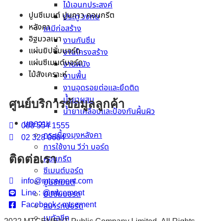
ไม้เอนกประสงค์
ปูนซีเมนต์ ปูนกาว คอนกรีต
ประตู วงกบ
หลังคา
เคมีก่อสร้าง
อิฐมวลเบา
งานกันซึม
แผ่นยิปซั่มบอร์ด
งานโครงสร้าง
แผ่นซีเมนต์บอร์ด
งานผนัง
ไม้สังเคราะห์
งานพื้น
งานอุดรอยต่อและยึดติด
น้ำยาผสม
ศูนย์บริการข้อมูลลูกค้า
น้ำยาเคลือบและป้องกันผื้นผิว
บทความ
088 554 1555
กระเบื้องมุงหลังคา
02 328 0684
การใช้งาน วีว่า บอร์ด
ติดต่อเรา
คอนกรีต
ซีเมนต์บอร์ด
info@mtcement.com
ปูนซีเมนต์
Line : @mtcement
ยิปซั่มบอร์ด
Facebook : mtcement
สมาร์ทบอร์ด
เมทัลชีท