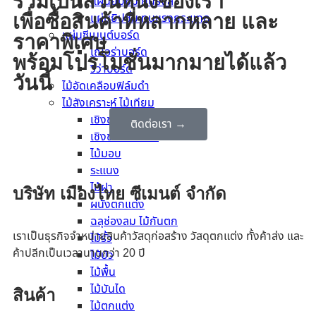
ร่วมเป็นส่วนหนึ่งของเรา
แผ่นยิปซั่ม กันรังสี
แผ่นยิปซั่ม ทนแรงกระแทก
เพื่อซื้อสินค้าที่หลากหลาย และ
แผ่นซีเมนต์บอร์ด
ราคาพิเศษ
เฌอร่าบอร์ด
พร้อมโปรโมชั่นมากมายได้แล้ว
วีว่าบอร์ด
วันนี้
ไม้อัดเคลือบฟิล์มดำ
ไม้สังเคราะห์ ไม้เทียม
เชิงชาย
ติดต่อเรา →
เชิงชายตกแต่ง
ไม้มอบ
ระแนง
ไม้ฝา
บริษัท เมืองไทย ซีเมนต์ จำกัด
ผนังตกแต่ง
ฉลุช่องลม ไม้กันตก
เราเป็นธุรกิจจำหน่ายสินค้าวัสดุก่อสร้าง วัสดุตกแต่ง ทั้งค้าส่ง และ
ไม้รั้ว
ค้าปลีกเป็นเวลานานกว่า 20 ปี
ไม้บัว
ไม้พื้น
ไม้บันได
สินค้า
ไม้ตกแต่ง