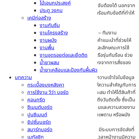
ไม้เอนกประสงค์
ตอบโจทย์ทั้งด้านคุณสมบัติ มาตรฐาน และราคาที่จับต้องได้ นอกจาก
ประตู วงกบ
นี้การซื้อวัสดุก่อสร้างกับเรา
MTCement
ยังมาพร้อมกับข้อดีที่ทำให้
เคมีก่อสร้าง
คุณทำงานง่ายมากขึ้น ดังนี้
งานกันซึม
งานโครงสร้าง
ความเป็นมืออาชีพและที่ปรึกษาเฉพาะทาง
– ทีมงาน
งานผนัง
MTCement
มีความเชี่ยวชาญสูงในการให้คำแนะนำที่ช่วยให้
งานพื้น
คุณเลือกผลิตภัณฑ์ได้ตรงกับงบประมาณและลักษณะการใช้
งานอุดรอยต่อและยึดติด
งานจริง ไม่ว่าจะเป็นการเลือกใช้รุ่นกันชื้น หรือรุ่นกันร้อน ช่วย
น้ำยาผสม
ให้วางแผนสั่งซื้อได้แม่นยำ และลดความเสี่ยงจากการสั่งของ
น้ำยาเคลือบและป้องกันผื้นผิว
ผิดประเภท หรือวัตถุประสงค์การใช้งาน
บทความ
การบริหารจัดการสินค้าที่เหนือกว่า
– ด้วยความเข้าใจในข้อมูล
กระเบื้องมุงหลังคา
เชิงลึกของวัสดุก่อสร้าง
MTCement
จึงให้ความสำคัญกับการ
การใช้งาน วีว่า บอร์ด
เก็บรักษาแผ่นยิปซั่มในพื้นที่ที่แห้ง และเหมาะสม ทำให้ได้สินค้าที่
คอนกรีต
มีคุณภาพคงที่ตั้งแต่วันที่ออกจากโกดังจนถึงวันติดตั้ง ซึ่งเป็น
ซีเมนต์บอร์ด
ปัจจัยสำคัญที่สุดที่ส่งผลต่อความเรียบเนียนและความสวยงาม
ปูนซีเมนต์
ของตัวบอร์ด โดยเฉพาะกับ ยิปซั่มบอร์ด ฝ้าเพดาน หรือผนัง
ยิปซั่มบอร์ด
ภายใน
สมาร์ทบอร์ด
ระบบโลจิสติกส์ที่เชื่อถือได้
–
MTCement
มีระบบการจัดส่งที่
เมทัลชีท
เข้าใจในระบบงานก่อสร้าง ทำให้การบริหารเวลาหน้างานมีความ