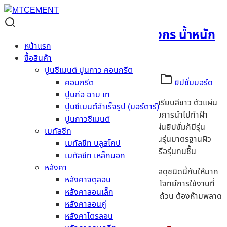
โครงสร้าง ยิปซั่มบอร์ด ตรามังกร น้ำหนัก
หน้าแรก
เบาแต่แข็งแรง
ซื้อสินค้า
ปูนซีเมนต์ ปูนกาว คอนกรีต
25/04/2026
24/03/2026
Admin BMF
ยิปซั่มบอร์ด
คอนกรีต
ปูนก่อ ฉาบ เท
ยิปซั่มบอร์ด
เป็นวัสดุตกแต่งที่มีลักษณะเป็นแผ่นเรียบสีขาว ตัวแผ่น
ปูนซีเมนต์สำเร็จรูป (มอร์ตาร์)
จะมีความบางไม่กี่มิลลิเมตร จึงเหมาะอย่างมากกับการนำไปทำฝ้า
ปูนกาวซีเมนต์
เพดาน หรือผนังเบาสำหรับกั้นห้อง โดยปัจจุบันแผ่นยิปซั่มก็มีรุ่น
เมทัลชีท
ต่างๆ ออกมาให้เลือกมากมายหลายรุ่น ไม่ว่าจะเป็นรุ่นมาตรฐานผิว
เมทัลชีท บลูสโคป
เรียบ รุ่นฝ้าเพดานที่มีลวดลาย รุ่นกั้นความร้อน หรือรุ่นทนชื้น
เมทัลชีท เหล็กนอก
หลังคา
วันนี้
MTCement
จะพาทุกท่านมาเจาะลึกถึงตัววัสดุชนิดนี้กันให้มาก
หลังคาจตุลอน
ยิ่งขึ้น สำหรับใครที่กำลังมองหาวัสดุยุคใหม่ที่ตอบโจทย์การใช้งานที่
หลังคาลอนเล็ก
หลากหลาย ราคาคุ้มค่า และมีคุณสมบัติเด่นที่ครบถ้วน ต้องห้ามพลาด
หลังคาลอนคู่
บทความนี้เลย !
หลังคาไตรลอน