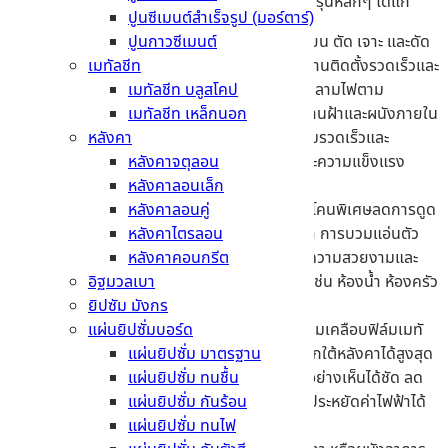
โดยรุ่นที่น่าสนใจของยิปซั่มบอร์ดแบรนด์นี้ จะมี 4 รุ่นหลักๆ ได้แก่
ปูนซีเมนต์สำเร็จรูป (มอร์ตาร์)
ปูนกาวซีเมนต์
แผ่นยิปซั่มมาตรฐาน
– เน้นความเรียบเนียน ตัด เจาะ และดัด
เมทัลชีท
โค้งได้ง่ายด้วยเครื่องมือช่างทั่วไป ช่วยให้งานติดตั้งรวดเร็วและ
เมทัลชีท บลูสโคป
สวยงาม เป็นวัสดุฉนวนกันความร้อนและไม่ลามไฟตาม
เมทัลชีท เหล็กนอก
มาตรฐาน มอก. 219-2566 เหมาะสำหรับงานฝ้าและผนังภายใน
หลังคา
ทั่วไป ตอบโจทย์การตกแต่งที่ต้องการความรวดเร็วและ
หลังคาจตุลอน
ประหยัดงบประมาณ โดยยังคงคุณภาพและความแข็งแรง
หลังคาลอนเล็ก
ทนทานไว้ได้ดี
หลังคาลอนคู่
แผ่นยิปซั่มทนชื้น
– รุ่นพิเศษที่ผสมสารซิลิโคนพิเศษลดการดูด
หลังคาไตรลอน
ซึมน้ำเหลือต่ำกว่า 5% ป้องกันปัญหาเชื้อรา การบวมแอ่นตัว
หลังคาคอนกรีต
และสีหลุดล่อนได้ดีเยี่ยม สามารถคงสภาพความสวยงามและ
อิฐมวลเบา
แข็งแรงแม้ติดตั้งในสภาวะที่มีความชื้นสูง เช่น ห้องน้ำ ห้องครัว
ยิปซัม มังกร
หรือฝ้าเพดานบริเวณชายคา
แผ่นยิปซั่มบอร์ด
แผ่นยิปซั่มกันร้อน
– โดดเด่นด้วยนวัตกรรมเคลือบฟิล์มเมทั
แผ่นยิปซั่ม มาตรฐาน
ลไลซ์ด้านหลัง ช่วยสะท้อนรังสีความร้อนจากใต้หลังคาได้สูงสุด
แผ่นยิปซั่ม ทนชื้น
ถึง 95% ช่วยให้อุณหภูมิภายในห้องลดลงอย่างเห็นได้ชัด ลด
แผ่นยิปซั่ม กันร้อน
ภาระการทำงานของเครื่องปรับอากาศและประหยัดค่าไฟฟ้าได้
แผ่นยิปซั่ม ทนไฟ
มากขึ้น