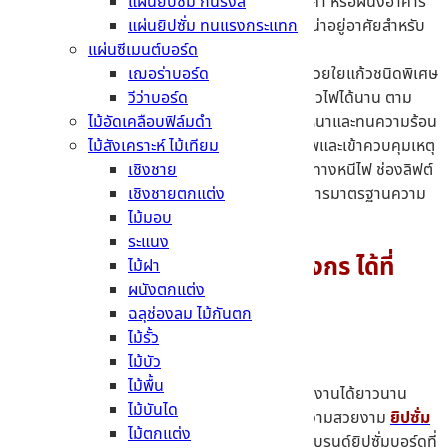
แผ่นยิปซั่ม กันรังสี
เหมาะอย่างยิ่งสำหรับงานฝ้าเพดานใต้หลังคา หรือผนังอาคาร
แผ่นยิปซั่ม ทนแรงกระแทก
ฝั่งที่โดนแดดจัดเพื่อสร้างสภาพแวดล้อมที่น่าอยู่อาศัยสำหรับ
แผ่นซีเมนต์บอร์ด
พื้นที่ใช้งานทั่วไป
เฌอร่าบอร์ด
แผ่นยิปซั่มทนไฟ
– เสริมความแข็งแกร่งด้วยใยแก้วชนิดพิเศษ
วีว่าบอร์ด
และสารทนไฟ ช่วยชะลอการลุกลามของเปลวไฟได้นาน ตาม
ไม้อัดเคลือบฟิล์มดำ
มาตรฐานสากล โดยมีโครงสร้างแผ่นแน่นหนาและทนความร้อน
ไม้สังเคราะห์ ไม้เทียม
สูง ช่วยเพิ่มระยะเวลาปลอดภัยในการอพยพและเข้าควบคุมเหตุ
เชิงชาย
ฉุกเฉินได้ดีขึ้น เหมาะอย่างมากสำหรับผนังทางหนีไฟ ช่องลิฟต์
เชิงชายตกแต่ง
โรงภาพยนตร์ หรืออาคารสาธารณะที่ต้องการมาตรฐานความ
ไม้มอบ
ปลอดภัยอัคคีภัยขั้นสูง
ระแนง
เลือกซื้อ ยิปซั่มบอร์ดตรามังกร ได้ที่
ไม้ฝา
ผนังตกแต่ง
MTCement
ฉลุช่องลม ไม้กันตก
ไม้รั้ว
ไม้บัว
ไม้พื้น
สรุปได้ว่า หากใครที่กำลังมองหาวัสดุก่อสร้าง ที่ใช้งานได้ยาวนาน
ไม้บันได
หลายสิบปีไปเป็นฝ้าเพดาน หรือผนังกั้นห้องที่มีความสวยงาม
ยิปซั่ม
ไม้ตกแต่ง
บอร์ดตรามังกร (MANKON)
ถือว่าเป็นอีกหนึ่งแบรนด์ยิปซั่มบอร์ดที่