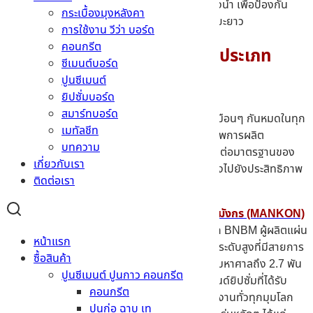
ต่อความชื้นสูงสำหรับใช้ในห้องครัว และห้องน้ำ เพื่อป้องกัน
กระเบื้องมุงหลังคา
ปัญหาแผ่นบวมแอ่นตัวหรือเกิดเชื้อราในระยะยาว
การใช้งาน วีว่า บอร์ด
คอนกรีต
ยิปซั่มบอร์ด ตรามังกร มีกี่ประเภท
ซีเมนต์บอร์ด
ปูนซีเมนต์
ยิปซั่มบอร์ด
สมาร์ทบอร์ด
ด้วยลักษณะภายนอกแล้ว ยิปซั่มบอร์ดอาจจะดูเหมือนๆ กันหมดในทุก
เมทัลชีท
ยี่ห้อสำหรับรุ่นมาตรฐาน แต่ความเป็นจริง คุณภาพการผลิต
บทความ
เทคโนโลยีที่ใช้ คุณภาพของแร่ ฯลฯ ทั้งหมดส่งผลต่อมาตรฐานของ
เกี่ยวกับเรา
วัสดุก่อสร้างทั้งสิ้น โดยทั้งหมดนี้ยังส่งผลต่อเนื่องไปยังประสิทธิภาพ
ติดต่อเรา
และอายุการใช้งานของยิปซั่มบอร์ดอีกด้วย
ที่
MTCement
ของเราเลือกใช้
ยิปซั่มบอร์ด ตรามังกร (MANKON)
ผู้นำด้านวัสดุก่อสร้างระดับสากลที่มีต้นกำเนิดจาก BNBM ผู้ผลิตแผ่น
หน้าแรก
ยิปซั่มรายใหญ่ที่สุดในโลก ด้วยศักยภาพการผลิตระดับสูงที่มีสายการ
ซื้อสินค้า
ผลิตมากกว่า 70 แห่งทั่วโลก และมีกำลังการผลิตมหาศาลถึง 2.7 พัน
ปูนซีเมนต์ ปูนกาว คอนกรีต
ล้านตารางเมตรต่อปี ทำให้มังกร ก้าวขึ้นเป็นแบรนด์ยิปซั่มที่ได้รับ
คอนกรีต
ความไว้วางใจสูงสุดทั้งในระดับประเทศ และการใช้งานทั่วทุกมุมโลก
ปูนก่อ ฉาบ เท