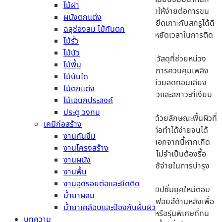
ไม้ฝา
เบากว่าแผ่นซีเมนต์บอร์ดในขนาดเท่ากัน ทำให้ง่ายต่อการขน
ผนังตกแต่ง
ย้ายและลดภาระโครงสร้างอาคาร อีกทั้งยังยึดเกาะกับสกรูได้ดี
ฉลุช่องลม ไม้กันตก
เยี่ยม มั่นใจได้ในความแข็งแรงและช่วยประหยัดเวลาในการติด
ไม้รั้ว
ตั้งได้มากกว่าหลายเท่าตัว
ไม้บัว
ประสิทธิภาพสูงด้านความปลอดภัย
– เป็นวัสดุที่ช่วยหน่วง
ไม้พื้น
การลามไฟได้นาน 1-3 ชั่วโมง เพิ่มโอกาสในการควบคุมเพลิง
ไม้บันได
และด้วยเนื้อยิปซั่มที่มีความหนาแน่นสูงยังช่วยลดทอนเสียง
ไม้ตกแต่ง
รบกวนได้ดีเยี่ยม ช่วยสร้างความเป็นส่วนตัวและสภาวะที่เงียบ
ไม้เอนกประสงค์
สงบให้กับห้องพักอาศัยหรือห้องทำงาน
ประตู วงกบ
งานผิวสวยไร้รอยต่อ และซ่อมแซมง่าย
– ด้วยลักษณะพื้นผิวที่
เคมีก่อสร้าง
เรียบเนียนสม่ำเสมอ ทำให้การฉาบปิดรอยต่อทำได้ง่ายจนได้
งานกันซึม
งานที่ดูเป็นผืนเดียวกันสวยงามไร้รอยต่อ นอกจากนี้หากเกิด
งานโครงสร้าง
การชำรุด สามารถซ่อมแซมเฉพาะจุดได้โดยไม่จำเป็นต้องรื้อ
งานผนัง
ถอนใหม่ทั้งระบบ จึงช่วยลดทั้งเวลาและค่าใช้จ่ายในการบำรุง
งานพื้น
รักษา
งานอุดรอยต่อและยึดติด
นวัตกรรมเพื่อการอยู่อาศัยที่สบาย
– แผ่นยิปซั่มยุคใหม่ตอบ
น้ำยาผสม
โจทย์ทุกสภาพพื้นที่ด้วยรุ่นพิเศษ ทั้งแบบมีฟอยล์ด้านหลังเพื่อ
น้ำยาเคลือบและป้องกันผื้นผิว
สะท้อนรังสีความร้อนสำหรับงานฝ้าเพดาน หรือรุ่นพิเศษที่ทน
บทความ