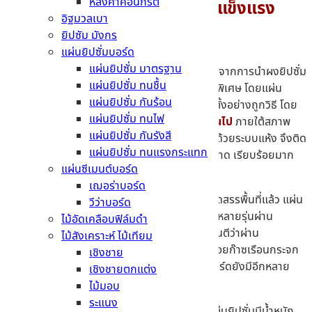
หลังคาคอนกรีต
ยิปซั่มบอร์ด น้ำหนักเบาแต่แข็งแรง
อิฐมวลเบา
ยิปซัม มังกร
แผ่นยิปซั่มบอร์ด
แผ่นยิปซั่ม มาตรฐาน
แผ่นยิปซั่ม คือวัสดุตกแต่งภายในยอดนิยมที่ผลิตจากการนำผงยิปซั่ม
แผ่นยิปซั่ม ทนชื้น
มาอัดขึ้นรูปเป็นแผ่นเรียบ หุ้มด้วยกระดาษเหนียวพิเศษ โดยแผ่น
แผ่นยิปซั่ม กันร้อน
ยิปซั่มถือเป็นวัสดุที่ มีความคงทนสูงมากหากติดตั้งอย่างถูกวิธี โดย
แผ่นยิปซั่ม ทนไฟ
ทั่วไปสามารถมี
อายุการใช้งานได้นาน 20-30 ปีขึ้นไป
ภายใต้สภาพ
แผ่นยิปซั่ม กันรังสี
แวดล้อมที่เหมาะสม นอกจากนี้ตัวบอร์ดยังติดตั้งด้วยระบบแห้ง จึงติด
แผ่นยิปซั่ม ทนแรงกระแทก
ตั้งได้รวดเร็ว ไม่เลอะเทอะทำให้ไซต์งานมีความสะอาด เรียบร้อยมาก
แผ่นซีเมนต์บอร์ด
ขึ้น
เฌอร่าบอร์ด
นอกจากจะนิยมใช้ทำฝ้าเพดาน และผนังเบาเพื่อจัดสรรพื้นที่แล้ว แผ่น
วีว่าบอร์ด
ยิปซั่มยังเป็นทางเลือกที่คุ้มค่าและรักษ์โลก เพราะหลายรุ่นผ่าน
ไม้อัดเคลือบฟิล์มดำ
มาตรฐานรับรองฉลากคาร์บอนฟุตพรินต์ ซึ่งการันตีว่าผ่าน
ไม้สังเคราะห์ ไม้เทียม
กระบวนการผลิตที่เป็นมิตรต่อสิ่งแวดล้อมและปล่อยก๊าซเรือนกระจก
เชิงชาย
ต่ำอีกด้วย โดยข้อดีของการเลือกใช้แผ่นยิปซั่มบอร์ดยังมีอีกหลาย
เชิงชายตกแต่ง
ประการ ดังนี้
ไม้มอบ
ระแนง
น้ำหนักเบาแต่แข็งแรง ติดตั้งรวดเร็ว
– แผ่นยิปซั่มมีน้ำหนัก