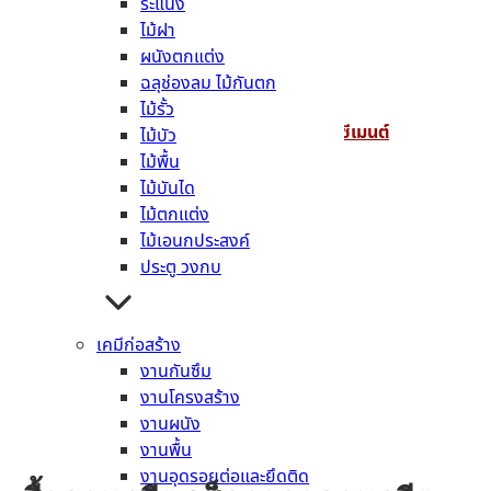
หรือสินค้าอื่นๆ เพิ่มเติมได้เลยที่นี่
ระแนง
ไม้ฝา
Line :
@mtcement
ผนังตกแต่ง
ฉลุช่องลม ไม้กันตก
Tel :
088 – 554 – 1555
,
02 – 328 – 0684
ไม้รั้ว
Facebook : คอนกรีตผสมเสร็จ โดย เมืองไทยซีเมนต์
ไม้บัว
ไม้พื้น
E-mail : info@mtcement.com
ไม้บันได
ไม้ตกแต่ง
ไม้เอนกประสงค์
ประตู วงกบ
เคมีก่อสร้าง
งานกันซึม
งานโครงสร้าง
งานผนัง
Admin
งานพื้น
งานอุดรอยต่อและยึดติด