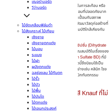
เฌอร่าบอร์ด
ในอดีต จึงมีการใช้โลหะอย่าง
ตะกั่ว
ที่มีคุณสมบัติในการสะท้อน หรือ
วีว่าบอร์ด
ป้องกันการรั่วไหลของรังสี ซึ่งจะสร้างสภาพแวดล้อมที่ปลอดภัยมาก
ขึ้นหากติดตั้ง หรือปฏิบัติงานเกี่ยวกับรังสีไม่ให้ปนเปื้อนกับสภาพ
แวดล้อมภายนอก อย่างไรก็ตามปัจจุบันได้มีการพัฒนาวัสดุก่อสร้างที่
ไม้อัดเคลือบฟิล์มดำ
ติดตั้งได้ง่ายกว่า ประหยัดงบประมาณ และมีคุณสมบัติใกล้เคียงกัน
ไม้สังเคราะห์ ไม้เทียม
อย่าง แผ่นยิปซั่มบอร์ด
เชิงชาย
เชิงชายตกแต่ง
โดยแผ่นวัสดุดังกล่าว ทำขึ้นมาจากส่วนผสมของ
ยิปซั่ม (Dihydrate
ไม้มอบ
Gypsum) และกลาสไฟเบอร์ (Glass Fiber)
ที่มีคุณสมบัติในเรื่องของ
ระแนง
ความแข็งแรง ทนไฟ และ
แบเรียมซัลเฟต (Barium Sulfate BD)
ที่มี
ไม้ฝา
คุณสมบัติในการป้องกันรังสีได้ดี แผ่นยิปซั่มบอร์ดนี้จึงนิยมใช้เป็น
ผนังตกแต่ง
อย่างมาก ในสถานพยาบาลหลายรูปแบบ ยกตัวอย่างเช่น คลินิก โรง
ฉลุช่องลม ไม้กันตก
พยาบาล ห้อง CT scan คลินิกรักษาสัตว์ หรือคลินิกทันตกรรม
ไม้รั้ว
เป็นต้น
ไม้บัว
ไม้พื้น
คุณสมบัติของ แผ่นยิปซั่มกันรังสี Knauf ที่ไม่
ไม้บันได
ควรมองข้าม
ไม้ตกแต่ง
ไม้เอนกประสงค์