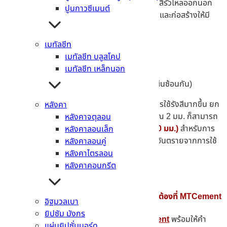
ตะกั่วที่มีความหนา 1.4 มม. ในการป้องกันไม่ให้รังสีรั่วไหลออกนอก
ปูนกาวซีเมนต์
ห้องได้ ส่วนวัสดุตัวเลือกอื่นๆ นั้นจะต้องออกแบบ และก่อสร้างให้มี
ความหนา ดังนี้
เมทัลชีท
คอนกรีต
– ความหนา 112 มม.
เมทัลชีท บลูสโคป
แผ่นยิปซั่มทั่วไป
– ความหนา 280 มม.
เมทัลชีท เหล็กนอก
อิฐมวลเบา
– ความหนา 378 มม.
แผ่นยิปซั่มป้องกันรังสี
– 25 มม. (ใช้ 2 แผ่นซ้อนกัน)
อย่างไรก็ตาม สำหรับห้องที่มีการใช้อุปกรณ์ที่มีการใช้รังสีมากขึ้น ยก
หลังคา
ตัวอย่างเช่น ห้อง CT scan ที่ต้องใช้ตะกั่วประมาณ 2 มม. ก็สามารถ
หลังคาจตุลอน
เ
ลือกติดตั้งยิปซั่มบอร์ดให้มากขึ้นเป็น 4 แผ่น (50 มม.)
สำหรับการ
หลังคาลอนเล็ก
ป้องกันได้อย่างเต็มประสิทธิภาพ แต่ไม่ต้องเสี่ยงอันตรายจากการใช้
หลังคาลอนคู่
สารตะกั่ว
หลังคาไตรลอน
หลังคาคอนกรีต
มองหา แผ่นกันรังสี พร้อมบริการจัดส่งรวดเร็ว ต้องที่ MTCement
อิฐมวลเบา
ยิปซัม มังกร
หากท่านใด ที่ต้องการคำแนะนำเพิ่มเติม
MTcement
พร้อมให้คำ
แผ่นยิปซั่มบอร์ด