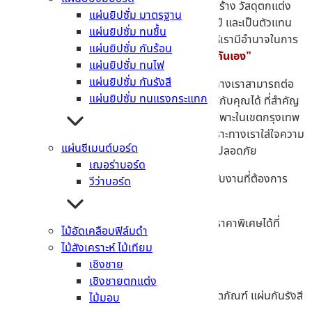
ปรึกษา เพราะเราคือ ธุรกิจจำหน่ายสินค้าวัสดุก่อสร้าง วัสดุตกแต่ง
แผ่นยิปซั่ม มาตรฐาน
ทั้งค้าส่ง และค้าปลีกในระยะเวลายาวนานกว่า 40 ปี และเป็นตัวแทน
แผ่นยิปซั่ม ทนชื้น
จำหน่ายสินค้า จากผู้ผลิตชั้นนำหลายแห่ง จึงทำให้เรามีอำนาจในการ
แผ่นยิปซั่ม กันร้อน
ต่อรองราคา และสามารถจำหน่ายสินค้าในราคา
“กันเอง”
แผ่นยิปซั่ม ทนไฟ
แผ่นยิปซั่ม กันรังสี
ถ้าลูกค้าท่านใดต้องการใช้สินค้าเป็นจำนวนมาก ทางเราสามารถต่อ
แผ่นยิปซั่ม ทนแรงกระแทก
รองกับบริษัทผู้ผลิตเพื่อนำเสนอ
“ราคาพิเศษ”
ให้กับคุณได้ ที่สำคัญ
ยังมีทีมขนส่งเกือบทุกประเภทจากทั่วพื้นที่ โดยเฉพาะในเขตกรุงเทพ
และ ปริมณฑล เพื่อให้ได้รับการบริการที่ทั่วถึง เพราะทางเราใส่ใจความ
แผ่นซีเมนต์บอร์ด
รวดเร็วในการจัดส่งสินค้า เพื่อให้ถึงที่หมายอย่างปลอดภัย
เฌอร่าบอร์ด
เราขอแนะนำ
แผ่นยิปซั่มบอร์ดราคาดี
เหมาะสำหรับงานที่ต้องการ
วีว่าบอร์ด
ความทนทานสูง
สอบถามราคา กระเบื้องมุงหลังคา พร้อมหาซื้อในราคาพิเศษได้ที่
ไม้อัดเคลือบฟิล์มดำ
MTcement
เท่านั้น
ไม้สังเคราะห์ ไม้เทียม
เชิงชาย
เชิงชายตกแต่ง
ติดต่อสอบถามข้อมูล และข้อสงสัยต่างๆ เรื่องผลิตภัณฑ์ แผ่นกันรังสี
ไม้มอบ