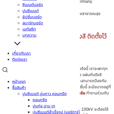
TÜV NORD Röntgentechnik, Germany
ซีเมนต์บอร์ด
Health Protection Agency, UK
ปูนซีเมนต์
กรมวิทยาศาสตร์การแพทย์ กระทรวงสาธารณสุข
ยิปซั่มบอร์ด
สมาร์ทบอร์ด
เมทัลชีท
ทำไมถึงนิยมใช้แผ่นยิปซั่มกันรังสี ติดตั้งไว้
บทความ
ภายในห้อง X-Ray
เกี่ยวกับเรา
ติดต่อเรา
หากพูดถึงคุณสมบัติทั่วไปแล้วยังไม่เห็นภาพ ในหัวข้อนี้ เราจะพาทุก
ท่านมาเปรียบเทียบคุณสมบัติการป้องกันรังสีของ แผ่นกันรังสี
ยิปซั่มบอร์ดที่มีความบางเพียง 12.5 มม. กัน ว่าจะสามารถป้องกัน
หน้าแรก
รังสีได้มากแค่ไหน ซึ่งขนาดมาตรฐานของแผ่นยิปซั่มนี้ จะมีขนาดอยู่ที่
ซื้อสินค้า
625x2400x12.5 มม. น้ำหนักประมาณ 27 กิโลกรัม
ทำงานร่วมกับ
ปูนซีเมนต์ ปูนกาว คอนกรีต
ปูนฉาบรอยต่อกันรังสี
คอนกรีต
ปูนก่อ ฉาบ เท
โดยทั่วไปแล้ว สำหรับห้องที่มีเครื่องฉายรังสีขนาด 100kV จะต้องใช้
ปูนซีเมนต์สำเร็จรูป (มอร์ตาร์)