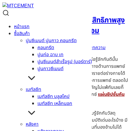
แผ่นยิปซั่มกันรังสี Knauf ประสิทธิภาพสูง
หน้าแรก
ปลอดภัยต่อสิ่งแวดล้อม
ซื้อสินค้า
ปูนซีเมนต์ ปูนกาว คอนกรีต
30/05/2025
19/05/2025
Admin
บทความ
คอนกรีต
ปูนก่อ ฉาบ เท
รู้หรือไม่!? ว่า
รังสีเอกซ์หรือ X-ray
ที่เราคุ้นเคยหรือรู้จักกันดีนั้น
ปูนซีเมนต์สำเร็จรูป (มอร์ตาร์)
ความจริงแล้วเป็นรังสีที่มีประโยชน์เป็นอย่างมากทางด้านการแพทย์
ปูนกาวซีเมนต์
แต่หากได้รับเป็นระยะเวลานานจะส่งผลกระทบอันตรายต่อร่างกายได้
การติดตั้งอุปกรณ์ป้องกันสำหรับผู้ปฏิบัติการทางการแพทย์ ตลอดไป
จนถึงคนไข้จึงเป็นเรื่องสำคัญ แต่อีกสิ่งหนึ่งที่สำคัญไม่แพ้กันเลยก็
เมทัลชีท
คือวัสดุในการติดตั้งอุปกรณ์ และระบบฉายรังสีเอกซ์
แผ่นยิปซั่มกัน
เมทัลชีท บลูสโคป
รังสี จึงเป็นตัวเลือกที่ดี
และตอบโจทย์มากที่สุด
เมทัลชีท เหล็กนอก
วันนี้
MTcement
ของเรา จะพาทุกท่านมาทำความรู้จักกับวัสดุ
ก่อสร้างป้องกันรังสีอย่างแผ่นยิปซั่ม ว่าจะมีคุณสมบัติเด่นอะไรบ้าง มี
หลังคา
ข้อดี-ข้อเสียในการติดตั้ง ตลอดไปจนถึง มาตรฐานที่มองข้ามไม่ได้