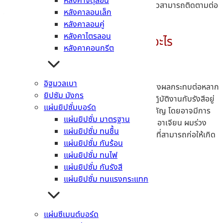
หลังคาจตุลอน
สำหรับการใช้งานทางการแพทย์ หากพร้อมกันแล้วสามารถติดตามต่อ
หลังคาลอนเล็ก
ได้เลยที่นี่ !
หลังคาลอนคู่
หลังคาไตรลอน
แผ่นยิปซั่มกันรังสี คืออะไร
หลังคาคอนกรีต
อิฐมวลเบา
อันตรายของการได้รับรังสีเป็นระยะเวลานาน
นั้น ส่งผลกระทบต่อหลาก
ยิปซัม มังกร
หลายระบบ ในร่างกายของเรา โดยเฉพาะกับผู้ที่ปฏิบัติงานกับรังสีอยู่
แผ่นยิปซั่มบอร์ด
เป็นประจำ จะมีความเสี่ยงเพิ่มขึ้นอย่างมีนัยยะสำคัญ โดยอาจมีการ
แผ่นยิปซั่ม มาตรฐาน
แสดงอาการที่ผิดปกติ ยกตัวอย่างเช่น เลือดออก อาเจียน ผมร่วง
แผ่นยิปซั่ม ทนชื้น
หรือเป็นลมง่าย โดยรังสีเอกซ์นั้นเป็นหนึ่งในรังสี ที่สามารถก่อให้เกิด
แผ่นยิปซั่ม กันร้อน
มะเร็งได้หลากหลายชนิด ได้แก่
แผ่นยิปซั่ม ทนไฟ
มะเร็งเม็ดเลือดขาว
แผ่นยิปซั่ม กันรังสี
มะเร็งต่อมน้ำเหลือง
แผ่นยิปซั่ม ทนแรงกระแทก
มะเร็งต่อมไทรอยด์
มะเร็งเต้านม
มะเร็งอื่นๆ ในอวัยวะต่างๆ
แผ่นซีเมนต์บอร์ด