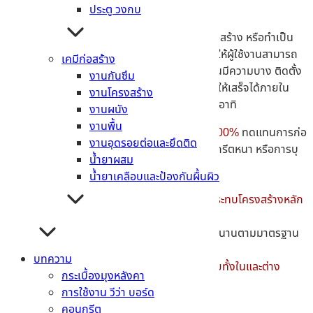
ประตู วงกบ
จุดเด่นของการใช้งานแผ่นยิปซั่มบอร์ด
ในการก่อสร้าง หรือทำเป็น
ผนังกั้นห้องสำหรับใช้งานเกี่ยวกับรังสีนั้น จะช่วยให้ผู้ใช้งานสามารถ
เคมีก่อสร้าง
ติดตั้ง และแบ่งสัดส่วนได้ง่ายขึ้น เนื่องจากตัวแผ่นมีความบาง ติดตั้ง
งานกันซึม
ง่าย ใช้เครื่องมือไม่มาก สามารถติดตั้งระบบแห้ง ให้เสร็จได้ภายใน
งานโครงสร้าง
หนึ่งวัน นอกจากนี้ยังมีคุณสมบัติอื่นๆ ที่น่าสนใจ อาทิ
งานผนัง
งานพื้น
ป้องกันรังสีไม่ให้รั่วไหล ออกนอกพื้นที่ได้ 100%
ทดแทนการก่อ
งานอุดรอยต่อและยึดติด
ผนังแบบดั้งเดิมอย่าง การใช้อิฐ ผนังคอนกรีตหนา หรือการบุ
น้ำยาผสม
ตะกั่ว
น้ำยาเคลือบและป้องกันผื้นผิว
ปราศจากอันตรายจากการใช้ตะกั่ว 100%
ติดตั้งได้ง่าย และด้วยน้ำหนักที่เบา จึงไม่กระทบโครงสร้างหลัก
และสามารถต่อเติมได้สะดวก
ป้องกันเสียง และการลุกลามของไฟ
ได้ยาวนานตามมาตรฐาน
สากล
บทความ
ได้รับมาตรฐานคุณภาพสินค้า ตามกฎหมายทั้งในและต่าง
กระเบื้องมุงหลังคา
ประเทศ
ได้แก่
การใช้งาน วีว่า บอร์ด
มอก. 863-2532
คอนกรีต