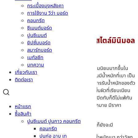
น้อยเลยทีเดียว
กระเบื้องมุงหลังคา
การใช้งาน วีว่า บอร์ด
คอนกรีต
ซีเมนต์บอร์ด
ปูนซีเมนต์
เลือกใช้ แผ่นยิปซั่ม สวย เนียน สไตล์มินิมอล
ยิปซั่มบอร์ด
สมาร์ทบอร์ด
เมทัลชีท
บทความ
แผ่นยิปซั่มบอร์ด
เป็นวัสดุก่อสร้างที่เริ่มได้รับความนิยมมากขึ้นใน
เกี่ยวกับเรา
การใช้งานในที่อยู่อาศัย เนื่องจากแผ่นฝ้ายิปซั่มนั้นมีน้ำหนักที่เบา เป็น
ติดต่อเรา
พิเศษจึงไม่เปลืองค่าโครงสร้าง และไม่กระทบต่อการรับน้ำหนักของตัว
บ้านมากนัก มากไปกว่านั้นตัวบอร์ดยังมีลักษณะพื้นผิวที่เรียบเนียน
เหมาะกับการตกแต่งทาสี หรือใช้เป็นแผ่นรองวัสดุปิดทับก็ดีไม่แพ้กัน
มากไปกว่านั้นตัวบอร์ดยังมีรุ่นต่างๆให้เลือกใช้มากมาย มีราคา
หน้าแรก
ย่อมเยา ใช้งานได้ทั้งภายนอก และภายใน
ซื้อสินค้า
ปูนซีเมนต์ ปูนกาว คอนกรีต
โดยคุณสมบัติเด่นที่ทำให้วัสดุชนิดนี้เป็นที่น่าสนใจก็ยังจะมี
คอนกรีต
ปูนก่อ ฉาบ เท
น้ำหนักเบาและติดตั้งง่าย
– แผ่นยิปซั่มมี น้ำหนักเบา กว่าวัสดุ