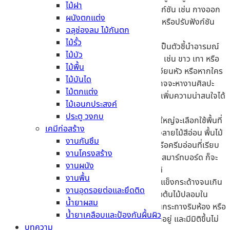
ไม้ฝา
ถึงอาจมองเฟอร์นิเจอร์ที่ใช้งานได้หลายฟังก์ชัน เช่น กางออก
ผนังตกแต่ง
มาเป็นโต๊ะข้าง มีช่องเก็บของที่เป็นระเบียบ หรือปรับฟังก์ชัน
ฉลุช่องลม ไม้กันตก
อื่นๆ ได้ตามการใช้งานของเรา
ไม้รั้ว
การเลือกใช้สี
– การเลือกใช้สีสันฉูดฉาดจะเป็นตัวชี้นำอารมณ์
ไม้บัว
ของผู้อยู่อาศัยได้ การเลือกสีสันที่เป็นกลาง เช่น ขาว เทา หรือ
ไม้พื้น
เบจ จะทำให้บ้านดูน่าอยู่ทุกช่วงเวลา ไม่น่าเวียนหัว หรือหากใคร
ไม้บันได
ต้องการเพิ่มจุดเด่นให้กับมุมใดมุมหนึ่ง ก็อาจจะหางานศิลปะ
ไม้ตกแต่ง
หรือเฟอร์นิเจอร์ที่เด่นสะดุดตามาวางไว้เพื่อเพิ่มความน่าสนใจได้
ไม้เอนกประสงค์
มากขึ้น
ประตู วงกบ
การเลือกปูพื้น และผนัง
– พื้นมินิมอลส่วนใหญ่จะเลือกใช้พื้นที่
เคมีก่อสร้าง
มีสีสอดคล้องกับผนัง เช่น พื้นกระเบื้องยางลายไม้สีอ่อน พื้นไม้
งานกันซึม
ธรรมชาติ ผสมผสานเข้ากับกำแพงสีขาว หรือครีมอ่อนที่เรียบ
งานโครงสร้าง
เนียน โดยการใช้วัสดุอย่าง แผ่นยิปซั่ม หรือสมาร์ทบอร์ด ก็จะ
งานผนัง
ทำให้บ้านดูสะอาด และเป็นระเบียบมากขึ้นได้
งานพื้น
เพิ่มสีเขียว
– ต้นไม้เล็กๆ จะช่วยให้บ้านดูไม่แข็งกระด้างจนเกิน
งานอุดรอยต่อและยึดติด
ไป การเพิ่มต้นไม้ ไม่ว่าจะเป็นต้นไม้จริง หรือต้นไม้ปลอมใน
น้ำยาผสม
บริเวณจุดใดจุดหนึ่ง เช่น บนชั้นวางของ ในกระถางริมห้อง หรือ
น้ำยาเคลือบและป้องกันผื้นผิว
จุดที่ต้องการความสดชื่น ก็จะทำให้ห้องดูน่าอยู่ และมีมิติขึ้นไม่
บทความ