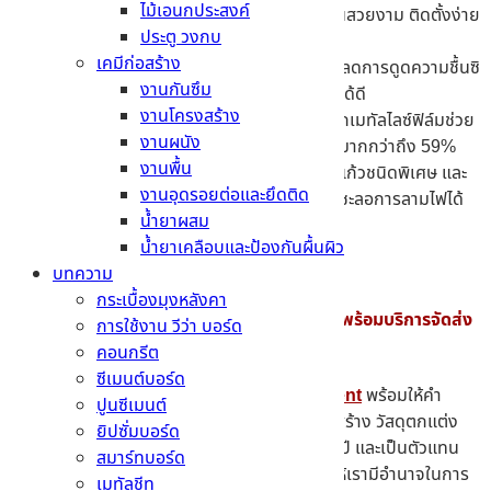
ไม้เอนกประสงค์
ด้วยเทคโนโลยีระดับสูง ให้พื้นผิวเรียบเนียนสวยงาม ติดตั้งง่าย
ประตู วงกบ
และมีน้ำหนักเบา
เคมีก่อสร้าง
แผ่นยิปซั่มทนชื้น
– แกนยิปซั่มเคลือบสารลดการดูดความชื้นซิ
งานกันซึม
ลิโคนพิเศษ จึงทำให้ทนทานต่อความชื้นสูงได้ดี
งานโครงสร้าง
แผ่นยิปซั่มกันร้อน
– มีคุณสมบัติพิเศษจากเมทัลไลซ์ฟิล์มช่วย
งานผนัง
สะท้อน และชะลอความร้อนจากภายนอกได้มากกว่าถึง 59%
งานพื้น
แผ่นยิปซั่มทนไฟ
– ตัวบอร์ดมีการผสมใยแก้วชนิดพิเศษ และ
งานอุดรอยต่อและยึดติด
สารทนไฟพิเศษเพิ่มเติมในแกนยิปซั่ม ช่วยชะลอการลามไฟได้
น้ำยาผสม
นานขึ้น
น้ำยาเคลือบและป้องกันผื้นผิว
บทความ
กระเบื้องมุงหลังคา
มองหาวัสดุก่อสร้างคุณภาพสูง ราคาประหยัด พร้อมบริการจัดส่ง
การใช้งาน วีว่า บอร์ด
รวดเร็ว ต้องที่ MTCement
คอนกรีต
ซีเมนต์บอร์ด
หากท่านใดที่ต้องการคำแนะนำเพิ่มเติม
MTcement
พร้อมให้คำ
ปูนซีเมนต์
ปรึกษา เพราะเราคือ ธุรกิจจำหน่ายสินค้าวัสดุก่อสร้าง วัสดุตกแต่ง
ยิปซั่มบอร์ด
ทั้งค้าส่ง และค้าปลีกในระยะเวลายาวนานกว่า 40 ปี และเป็นตัวแทน
สมาร์ทบอร์ด
จำหน่ายสินค้า จากผู้ผลิตชั้นนำหลายแห่ง จึงทำให้เรามีอำนาจในการ
เมทัลชีท