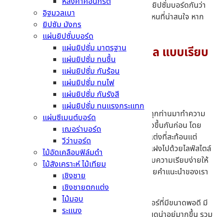
หลังคาคอนกรีต
หรือพื้น บทความนี้เราจะพามาดูวิธีการใช้งานแผ่นยิปซั่มบอร์ดกันว่า
อิฐมวลเบา
แผ่นวัสดุชนิดนี้นั้นมีคุณสมบัติเด่นอะไรบ้าง มีรุ่นไหนที่น่าสนใจ หาก
ยิปซัม มังกร
พร้อมกันแล้วมาติดตามไปพร้อมกันได้เลยที่นี่ !
แผ่นยิปซั่มบอร์ด
แผ่นยิปซั่ม มาตรฐาน
ไอเดียการแต่งบ้านสไตล์มินิมอล แบบเรียบ
แผ่นยิปซั่ม ทนชื้น
ง่าย
แผ่นยิปซั่ม กันร้อน
แผ่นยิปซั่ม ทนไฟ
แผ่นยิปซั่ม กันรังสี
แผ่นยิปซั่ม ทนแรงกระแทก
ก่อนจะไปดูวัสดุที่กล่าวไปข้างต้น หัวข้อนี้เราจะพาทุกท่านมาทำความ
แผ่นซีเมนต์บอร์ด
เข้าใจเกี่ยวกับการตกแต่งสไตล์
มินิมอล
ให้มากยิ่งขึ้นกันก่อน โดย
เฌอร่าบอร์ด
แน่นอนว่ามินิมอลนั้นไม่ได้เป็นเพียงสไตล์การตกแต่งที่สะท้อนแต่
วีว่าบอร์ด
ความสวยงาม สบายตาเพียงอย่างเดียว แต่แอบแฝงไปด้วยไลฟ์สไตล์
ไม้อัดเคลือบฟิล์มดำ
และการออกแบบฟังก์ชันที่ใช้งานได้จริง ซึ่งจะมอบความเรียบง่ายให้
ไม้สังเคราะห์ ไม้เทียม
กับสไตล์การออกแบบ และใช้ชีวิตได้เป็นอย่างดี โดยคำแนะนำของเรา
เชิงชาย
หากต้องการจะตกแต่งสไตล์นี้ ก็จะมี
เชิงชายตกแต่ง
ไม้มอบ
เลือกเฟอร์นิเจอร์ที่ใช่
– การเลือกเฟอร์นิเจอร์ที่มีขนาดพอดี มี
ระแนง
สีสันที่ไม่สะดุดตาจนเกินไป จะช่วยให้ห้องนั้นดูน่าอยู่มากขึ้น รวม