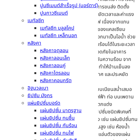
ปูนซีเมนต์สำเร็จรูป (มอร์ตาร์)
อื่น เช่น ผนังก่ออิฐฉาบปูน ถึง 5 เท่า ทำให้การขนส่ง ติดตั้ง
ปูนกาวซีเมนต์
และตัดแต่งทำได้ง่ายและรวดเร็ว ช่วย ประหยัดเวลาและค่าแรง
เมทัลชีท
ป้องกันไฟได้ดี
– มีคุณสมบัติเป็น วัสดุทนไฟ เนื่องจากแกน
เมทัลชีท บลูสโคป
กลางประกอบด้วยน้ำที่ผสมทางเคมี (ในรูปของแคลเซียม
เมทัลชีท เหล็กนอก
ซัลเฟต) เมื่อโดนความร้อนสูง น้ำจะระเหยออกมาเป็นไอน้ำ ช่วย
หลังคา
ชะลอการลามของไฟและลดการถ่ายเทความร้อนได้ในระยะเวลา
หลังคาจตุลอน
หนึ่ง ประมาณ 1-3 ชั่วโมง ซึ่งเพิ่มความปลอดภัยในอาคาร
หลังคาลอนเล็ก
ป้องกันความร้อน
– มีคุณสมบัติช่วย ป้องกันความร้อน จาก
หลังคาลอนคู่
หลังคาหรือภายนอกเข้าสู่ภายในอาคารได้ดี ทำให้บ้านเย็นลง
หลังคาไตรลอน
ช่วยลดภาระการทำงานของเครื่องปรับอากาศ และประหยัด
หลังคาคอนกรีต
พลังงาน
อิฐมวลเบา
พื้นผิวเรียบเนียนสวยงาม
– ให้พื้นผิวที่ เรียบเนียนสม่ำเสมอ
ยิปซัม มังกร
สามารถปิดซ่อนงานระบบต่าง ๆ เช่น สายไฟฟ้า ท่อ บนเพดาน
แผ่นยิปซั่มบอร์ด
ได้อย่างแนบเนียน และง่ายต่อการทาสีหรือตกแต่ง
แผ่นยิปซั่ม มาตรฐาน
มีชนิดพิเศษให้เลือกหลากหลาย
– มีแผ่นยิปซั่มชนิดพิเศษที่
แผ่นยิปซั่ม ทนชื้น
ออกแบบมาเพื่อรองรับการใช้งานเฉพาะทาง เช่น แผ่นยิปซั่มทน
แผ่นยิปซั่ม กันร้อน
ความชื้นที่เหมาะสำหรับใช้ในห้องที่มีความชื้นสูง เช่น ห้องน้ำ
แผ่นยิปซั่ม ทนไฟ
หรือห้องครัว ซึ่งช่วยลดปัญหาการบวมหรือแอ่นตัวของแผ่น