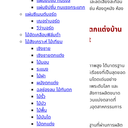
แผ่นยิปซั่ม กันรังสี
หรือแผ่นยิปซั่มลดเสียงที่ช่วยในการดูดซับและลดเสียงสะท้อน
แผ่นยิปซั่ม ทนแรงกระแทก
เหมาะสำหรับพื้นที่ที่ต้องการการเก็บเสียง เช่น ห้องดูหนัง ห้อง
แผ่นซีเมนต์บอร์ด
ประชุม
เฌอร่าบอร์ด
วีว่าบอร์ด
มองหา แผ่นยิปซั่ม ตรามังกร ตกแต่งบ้าน
ไม้อัดเคลือบฟิล์มดำ
ต้องที่ MTCement
ไม้สังเคราะห์ ไม้เทียม
เชิงชาย
เชิงชายตกแต่ง
ไม้มอบ
ที่
MTCement
ของเราได้เลือกใช้แผ่นยิปซั่มคุณภาพสูง ได้มาตรฐาน
ระแนง
ระดับสากลอย่าง
แผ่นยิปซั่มตรามังกร
ผลิตภัณฑ์เรือธงที่เป็นสุดยอด
ไม้ฝา
ผู้นำแห่งอุตสาหกรรมวัสดุก่อสร้างสมัยใหม่ มีความโดดเด่นอย่าง
ผนังตกแต่ง
แท้จริงทั้งในด้านความเป็นเลิศของแบรนด์ คุณภาพระดับโลก และ
ฉลุช่องลม ไม้กันตก
เทคโนโลยีการประยุกต์ใช้ที่ล้ำสมัย ควบคู่ไปกับกำลังการผลิตขนาด
ไม้รั้ว
ใหญ่ในระดับโลก ทำให้ผลิตภัณฑ์นี้สามารถครองส่วนแบ่งตลาดที่
ไม้บัว
สำคัญได้อย่างต่อเนื่อง ท่ามกลางการแข่งขันสูงในอุตสาหกรรมการ
ไม้พื้น
ผลิต โดยแผ่นยิปซั่มของแบรนด์ที่น่าสนใจจะมี
ไม้บันได
ไม้ตกแต่ง
แผ่นยิปซั่ม มาตรฐาน
– ยิปซั่มบอร์ดมาตรฐานที่ผ่านการผลิต