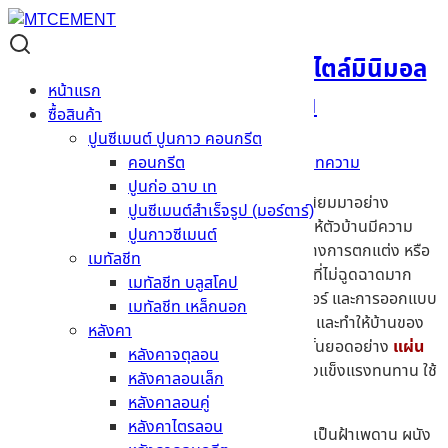
เลือกใช้ แผ่นยิปซั่ม แต่งบ้านสไตล์มินิมอล
หน้าแรก
เรียบง่ายไม่ซับซ้อน
ซื้อสินค้า
ปูนซีเมนต์ ปูนกาว คอนกรีต
20/12/2025
20/11/2025
Admin
บทความ
คอนกรีต
ปูนก่อ ฉาบ เท
การตกแต่งสไตล์มินิมอล
เป็นสไตล์ที่ได้รับความนิยมมาอย่าง
ปูนซีเมนต์สำเร็จรูป (มอร์ตาร์)
ยาวนาน เนื่องจากแนวคิดน้อยแต่มากนี้เอง ที่ทำให้ตัวบ้านมีความ
ปูนกาวซีเมนต์
โปร่งโล่ง สบายตา และประหยัดมากขึ้น โดยแนวทางการตกแต่ง หรือ
เมทัลชีท
การเลือกใช้เฟอร์นิเจอร์ก็จะเลือกใช้วัสดุธรรมชาติที่ไม่ฉูดฉาดมาก
เมทัลชีท บลูสโคป
เน้นไปที่ฟังก์ชันการใช้งาน และนอกจากเฟอร์นิเจอร์ และการออกแบบ
เมทัลชีท เหล็กนอก
แล้ว การเลือกใช้วัสดุเองก็เป็นตัวกำหนดแนวทาง และทำให้บ้านของ
หลังคา
คุณสวยงามโมเดิร์นได้ดี วันนี้เราจึงหยิบเอาวัสดุชั้นยอดอย่าง
แผ่น
หลังคาจตุลอน
ยิปซั่ม
ที่นอกจากจะติดตั้งง่าย และรวดเร็วแล้ว ยังแข็งแรงทนทาน ใช้
หลังคาลอนเล็ก
งานได้ยาวนานเป็นสิบๆปี !
หลังคาลอนคู่
หลังคาไตรลอน
สำหรับใครที่กำลังมองหาวัสดุตกแต่งบ้าน ไม่ว่าจะเป็นฝ้าเพดาน ผนัง