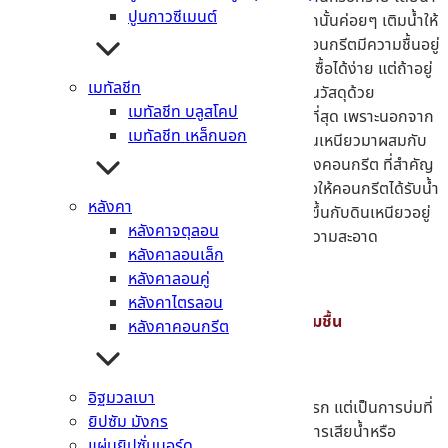
ปูนกาวซีเมนต์
ไปวางลงบนผิวคอนกรีตให้ทั่วทุกที่ หลังจากนั้นค่อยๆ เติมน้ำให้
กับวัสดุเหล่านั้น เพื่อจะได้กักเก็บน้ำ ทำให้คอนกรีตมีความชื้นอยู่
ตลอดเวลา สะดวกต่อการใช้งาน และวัสดุหาซื้อได้ง่าย แต่ถ้าอยู่
เมทัลชีท
ในพื้นที่ ที่มีอากาศร้อน จะต้องค่อยฉีดน้ำบนวัสดุด้วย
เมทัลชีท บลูสโคป
ขังน้ำ
ให้คอนกรีต
เป็นวิธีที่มีประสิทธิภาพดีที่สุด เพราะนอกจาก
เมทัลชีท เหล็กนอก
จะทำได้ง่าย และราคาถูก เพียงแค่คุณนำดินเหนียวมาผสมกับ
น้ำ หลังจากนั้นก็ปั้นให้เป็นกรอบตามมุมของคอนกรีต ที่สำคัญ
จะต้องไม่มีรอยรั่ว และนำน้ำมาใส่ให้เต็ม เพื่อให้คอนกรีตได้รับน้ำ
หลังคา
อย่างเต็มที่ แต่ต้องคอยดูรอยร้าว ที่จะเกิดขึ้นกับดินเหนียวอยู่
หลังคาจตุลอน
ตลอด เมื่อถึงเวลาที่บ่มเสร็จก็ต้องเก็บทำความสะอาด
หลังคาลอนเล็ก
หลังคาลอนคู่
หลังคาไตรลอน
2 – ทำให้คอนกรีตไม่สูญเสียความชื้น
หลังคาคอนกรีต
อิฐมวลเบา
ในวิธีนี้จะไม่ได้เป็นการเติมความชื้นเหมือนกับวิธีแรก แต่เป็นการบ่มที่
ยิปซัม มังกร
ปกปิดหรือเคลือบผิวของคอนกรีต ช่วยให้ไม่เกิดการเสียน้ำหรือ
แผ่นยิปซั่มบอร์ด