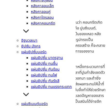
หลังคาจตุลอน
หลังคาลอนเล็ก
การบ่มคอนกรีต คือ?
หลังคาลอนคู่
หลังคาไตรลอน
ก่อนที่จะพูดถึงการบ่มคอนกรีต คุณต้องเข้าใจก่อนว่า คอนกรีตเกิด
หลังคาคอนกรีต
จากการนำส่วนผสมต่างๆ ที่มีด้วยกันอยู่ 4 ชนิด คือ ปูนซีเมนต์,
ทราย, หิน และน้ำ นำมาผสมกันให้เข้าที่ จนกลายเป็นของเหลว หลัง
จากนั้นก็จะนำปูนไปเทในโครงที่เตรียมเอาไว้ ให้ขึ้นรูปทรงเป็น
อิฐมวลเบา
โครงสร้าง และถ้าอยากจะเพิ่มความแข็งแรงของโครงสร้าง ก็จะกลาย
ยิปซัม มังกร
เป็นคอนกรีตเสริมเหล็ก ถือว่าเป็นหนึ่งในกระบวนการของงาน
แผ่นยิปซั่มบอร์ด
ก่อสร้าง
แผ่นยิปซั่ม มาตรฐาน
แผ่นยิปซั่ม ทนชื้น
แต่ว่าหลังจากที่คุณทำโครงสร้างเสร็จแล้ว ยังมีอีกหนึ่งกระบวนการที่
แผ่นยิปซั่ม กันร้อน
ต้องทำทุกครั้ง นั่นก็คือ การบ่มคอนกรีต เพราะเวลาที่ปูนกำลังเชตตัว
แผ่นยิปซั่ม ทนไฟ
ให้แข็งกลายเป็นคอนกรีต จะมีการคลายความชื้นออกมา และถ้ายิ่ง
แผ่นยิปซั่ม กันรังสี
เป็นอากาศในบ้านเรา ที่มีโอกาสเกิดความร้อนสูง ส่งผลกระทบให้น้ำที่
แผ่นยิปซั่ม ทนแรงกระแทก
อยู่ในคอนกรีตระเหยออกมาได้อย่างรวดเร็ว การบ่มจึ่งทำให้ช่วยรักษา
ระดับ ไม่ให้คอนกรีตคลายความชื้นออกมา และช่วยลดปัญหาของสาร
เคมีที่อยู่ในคอนกรีต ป้องกันการทำให้เหล็กเสริมเป็นสนิมได้ง่ายอีก
แผ่นซีเมนต์บอร์ด
ด้วย