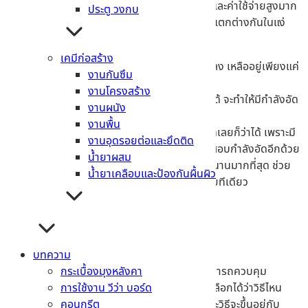
กัน จะส่งผลให้การทำงานของการก่อสร้างช้าลง และค่าใช้จ่ายสูงมาก
ประตู วงกบ
ขึ้น โดยระยะเวลาในการบ่มของแต่ละช่วง มีความแตกต่างกันในแง่
ของกำลังอัด คือ
เคมีก่อสร้าง
ไม่บ่มคอนกรีตเลย
จะส่งผลให้กำลังอัดลดลง เหลืออยู่เพียงแค่
งานกันซึม
55%
งานโครงสร้าง
บ่มแบบขั้นต้น 7 วัน
หรือจะทำถึง 14 วันก็ได้ จะทำให้มีกำลังอัด
งานผนัง
อยู่ที่ 70%
งานพื้น
บ่ม 28 วัน
เป็นระยะเวลาที่สมบูรณ์มากที่สุดเลยก็ว่าได้ เพราะมี
งานอุดรอยต่อและยึดติด
กำลังอัด 100% และเป็นช่วงนิยมนำไปทดสอบกำลังอัดอีกด้วย
น้ำยาผสม
บ่มสูงสุดถึง 180 วัน
จะเป็นระยะเวลาที่บ่มนานมากที่สุด ช่วย
น้ำยาเคลือบและป้องกันผื้นผิว
ทำให้คอนกรีตมีกำลังเพิ่มขึ้นถึง 125% เลยทีเดียว
วิธีในการบ่มคอนกรีต
บทความ
สำหรับวิธีในการบ่มคอนกรีตนั้น จะช่วยให้คุณสามารถควบคุม
กระเบื้องมุงหลังคา
ความชื้น ไม่ให้เกิดการระเหยของน้ำ โดยสามารถเลือกได้ว่าวิธีไหน
การใช้งาน วีว่า บอร์ด
เหมาะกับงานก่อสร้างของเรามากที่สุด เพราะแต่ละวิธีจะขึ้นอยู่กับ
คอนกรีต