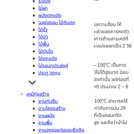
ระแนง
ไม้ฝา
ผนังตกแต่ง
ฉลุช่องลม ไม้กันตก
ในวิธีนี้เป็นการนำไอน้ำมาบ่ม ที่สร้างทั้งความชื้นกับความร้อน ให้
ไม้รั้ว
สำหรับคอนกรีตที่เพิ่งจะหล่อเสร็จ เพราะนอกจากจะช่วยลดการหดตัว
ไม้บัว
ยังเพิ่มประสิทธิภาพให้คอนกรีต มีความสามารถในการต้านสารเคมีที่
ไม้พื้น
เป็นอันตรายได้อีกด้วย ซึ่งวิธีในการบ่มด้วยไอน้ำ จะแบ่งออกเป็น 2 วิธี
ไม้บันได
คือ
ไม้ตกแต่ง
ไอน้ำที่มีความดันต่ำ
จะใช้อุณหภูมิอยู่ที่ 40 – 100 ํC เป็นการ
ไม้เอนกประสงค์
เพิ่มกำลังอัดอย่างรวดเร็ว ในขณะที่อุณหภูมิไม่ได้สูงมาก นิยม
ประตู วงกบ
นำไปใช้กับการถอดแบบ และขนย้ายคอนกรีตเท่านั้น แต่ก่อนที่
จะนำไปบ่มต้องปล่อยทิ้งเอาไว้ในอุณหภูมิปกติ ประมาณ 2 – 6
ชั่วโมงก่อน
เคมีก่อสร้าง
ไอน้ำที่มีความดันสูง
จะใช้อุณหภูมิมากกว่า 100 ํC สามารถใช้
งานกันซึม
งานได้ภายใน 24 ชั่วโมง ที่มีกำลังอัดเทียบเท่ากับการบ่ม 28
งานโครงสร้าง
วัน ส่วนมากจะนำไปใช้กับงานอุตสาหกรรม ที่เป็นคอนกรีต
งานผนัง
สำเร็จรูป แต่จะต้องเสียค่าใช้จ่ายที่ค่อนข้างสูง และถือว่านำไป
งานพื้น
ใช้ได้กับงานบางประเภทเท่านั้น
งานอุดรอยต่อและยึดติด