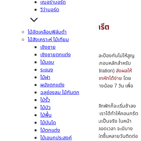
เฌอร่าบอร์ด
วีว่าบอร์ด
ทำไมถึงต้อง บ่มคอนกรีต
ไม้อัดเคลือบฟิล์มดำ
ไม้สังเคราะห์ ไม้เทียม
เชิงชาย
เชิงชายตกแต่ง
เพราะการบ่มจะช่วยให้คอนกรีตสามารถควบคุม และป้องกันไม่ให้สูญ
ไม้มอบ
เสียความชื้นได้อย่างรวดเร็ว เพราะน้ำเป็นองค์ประกอบหลักสำหรับ
ระแนง
คอนกรีต ที่จะต้องทำให้เกิดปฏิกิริยาไฮเดรชั่น(hydration)
ส่งผลให้
ไม้ฝา
ความหนาแน่นของคอนกรีตมีความแข็งแรง ไม่แตกหักได้ง่าย
โดย
ผนังตกแต่ง
ระยะเวลาในการบ่มคอนกรีต ควรจะทำต่อเนื่องอย่างน้อย 7 วัน เพื่อ
ฉลุช่องลม ไม้กันตก
เพิ่มกำลังอัดของคอนกรีตให้มากขึ้นเรื่อยๆ
ไม้รั้ว
ซึ่งกำลังอัดจะเพิ่มขึ้นสูงในช่วงแรก และถ้าผ่านไปสักพักก็จะเริ่มช้าลง
ไม้บัว
แต่ก็จะขึ้นอยู่กับปัจจัยภายนอกต่างๆ ที่เกิดขึ้น ว่าเราได้ทำให้คอนกรีต
ไม้พื้น
บ่มชื้นอยู่ตลอดเวลาหรือเปล่า ถ้าพูดตามหลักความเป็นจริง ในหน้า
ไม้บันได
งานก่อสร้างอาจจะไม่ได้ทำให้คอนกรีตบ่มชื้นอยู่ตลอดเวลา จะมีบาง
ไม้ตกแต่ง
ช่วงบ้างที่คอนกรีตแห้ง เพราะถ้าต้องทำให้คอนกรีตชื้นหลายวันติดต่อ
ไม้เอนกประสงค์