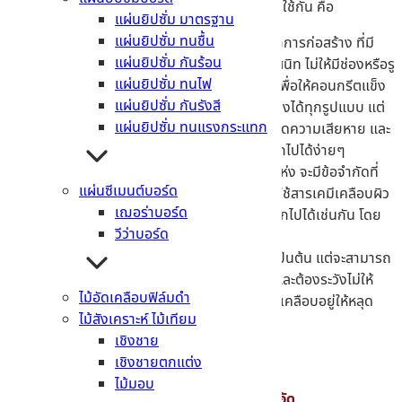
ความชื้น ได้ระเหยออกจากคอนกรีต โดยวิธีที่นิยมใช้กัน คือ
แผ่นยิปซั่ม มาตรฐาน
แผ่นยิปซั่ม ทนชื้น
คลุมด้วยแผ่นพลาสติก
สามารถเห็นได้จากการก่อสร้าง ที่มี
แผ่นยิปซั่ม กันร้อน
พลาสติกพันเอาไว้กับเสา ซึ่งจะต้องคลุมให้สนิท ไม่ให้มีช่องหรือรู
แผ่นยิปซั่ม ทนไฟ
ใดๆ โดยบ่มเป็นระยะเวลาอย่างน้อย 3 วัน เพื่อให้คอนกรีตแข็ง
แผ่นยิปซั่ม กันรังสี
ได้เร็วขึ้น ถือว่าเป็นวิธีที่นำไปใช้กับโครงสร้างได้ทุกรูปแบบ แต่
แผ่นยิปซั่ม ทนแรงกระแทก
ต้องคอยระวังไม่ให้พลาสติกที่คลุมอยู่นั้นเกิดความเสียหาย และ
ถ้ายึดแผ่นพลาสติกไม่ดี ลมก็จะพัดหลุดออกไปได้ง่ายๆ
ใช้สารเคมีเคลือบผิว
ในพื้นที่หน้างานบางแห่ง จะมีข้อจำกัดที่
แผ่นซีเมนต์บอร์ด
ยากต่อการคลุมด้วยพลาสติก จึงทำให้การใช้สารเคมีเคลือบผิว
เฌอร่าบอร์ด
สามารถช่วยป้องกันไม่ให้ความชื้นระเหยออกไปได้เช่นกัน โดย
วีว่าบอร์ด
นิยมนำไปใช้กับการงานก่อสร้างที่เร่งรีบ
เช่น ถนน, พื้นโรงงาน และคลังเก็บสินค้า เป็นต้น แต่จะสามารถ
เคลือบสารได้ในตอนที่คอนกรีตชื้นเท่านั้น และต้องระวังไม่ให้
ไม้อัดเคลือบฟิล์มดำ
โดนน้ำ ไม่อย่างนั้น น้ำจะชำระล้างสารเคมีที่เคลือบอยู่ให้หลุด
ไม้สังเคราะห์ ไม้เทียม
ออกไป
เชิงชาย
เชิงชายตกแต่ง
ไม้มอบ
3 – บ่มด้วยไอน้ำเพื่อเร่งกำลังอัด