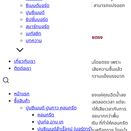
ลักษณะของหน้างาน และข้อจำกัดบางส่วนในพื้นที่ สามารถแบ่งออก
ซีเมนต์บอร์ด
เป็น 3 ประเภท คือ
ปูนซีเมนต์
ยิปซั่มบอร์ด
สมาร์ทบอร์ด
เมทัลชีท
1 – เพิ่มความชื้นให้กับคอนกรีตโดยตรง
บทความ
เกี่ยวกับเรา
เป็นวิธีที่ทำให้คอนกรีต ได้สัมผัสกับน้ำหรือความชื้นโดยตรง เพราะ
ติดต่อเรา
นอกจากคอนกรีตจะต้องระวังในเรื่องของการสูญเสียความชื้นแล้ว
การเติมเต็มน้ำให้กับคอนกรีต จะส่งผลให้อาคารมีความแข็งแรงมาก
ขึ้นอีกด้วย สามารถทำได้ตามวิธีดังต่อไปนี้
หน้าแรก
ฉีดน้ำให้ทั่ว
เป็นวิธีที่ง่ายที่สุดเลยก็ว่าได้ เพียงแค่คุณฉีดน้ำลง
ซื้อสินค้า
บนคอนกรีต ถือว่าทำได้ง่าย ไม่ต้องคอยดูแลตลอดเวลา แต่จะ
ปูนซีเมนต์ ปูนกาว คอนกรีต
ไม่เหมาะกับในพื้นที่ ที่มีน้ำให้ใช้น้อย เพราะทำให้เสียเวลากับการ
คอนกรีต
ฉีดน้ำให้ทั่ว และต้องหมั่นฉีดน้ำบนกำแพงบ่อยมากกว่าพื้น
ปูนก่อ ฉาบ เท
คลุมด้วยวัสดุที่ชื้น
คุณสามารถใช้ตัวช่วยเสริม ที่ทำให้คอนกรีต
ปูนซีเมนต์สำเร็จรูป (มอร์ตาร์)
มีความชื้นอยู่ตลอดเวลานั้นก็คือ กระสอบป่านหรือทราย โดยนำ