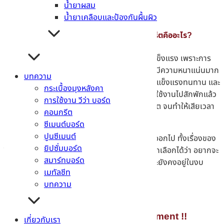
น้ำยาผสม
น้ำยาเคลือบและป้องกันผื้นผิว
สรุปแล้วความสำคัญของการบ่มคอนกรีตคืออะไร?
การบ่มคอนกรีต มีความสำคัญในด้านของความแข็งแรง เพราะการ
บ่มเป็นมาตรฐานที่ช่วยทำให้
“กำลังอัดคอนกรีต”
มีความหนาแน่นมาก
บทความ
ยิ่งขึ้น ส่งผลให้คอนกรีตมีคุณภาพตามมาตรฐาน แข็งแรงทนทาน และ
กระเบื้องมุงหลังคา
สามารถนำไปใช้งานได้ในระยะยาว ไม่ต้องกังวลว่าใช้งานไปสักพักแล้ว
การใช้งาน วีว่า บอร์ด
คอนกรีตจะเปราะบาง หรือเกิดรอยร้าวบนคอนกรีต จนทำให้เสียเวลา
คอนกรีต
ในการแก้งาน
ซีเมนต์บอร์ด
ปูนซีเมนต์
ซึ่งวิธีในการบ่มแต่ละประเภท มีความแตกต่างกันออกไป ทั้งเรื่องของ
ยิปซั่มบอร์ด
วิธีการ, ค่าใช้จ่าย และข้อดี-ข้อเสีย คุณเองสามารถเลือกได้ว่า อยากจะ
สมาร์ทบอร์ด
ใช้วิธีไหนในการบ่ม โดยที่เหมาะสมกับหน้างาน และยังคงอยู่ในงบ
เมทัลชีท
ประมาณที่มีอยู่
บทความ
สนใจสั่งซื้อคอนกรีตได้ที่ MTcement !!
เกี่ยวกับเรา