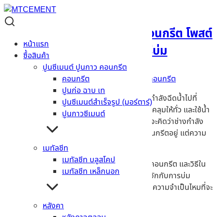
เพราะอะไร? ทำไมถึงต้อง บ่มคอนกรีต โพสต์
หน้าแรก
เดียวจบ พร้อมบอกวิธีบ่ม
ซื้อสินค้า
ปูนซีเมนต์ ปูนกาว คอนกรีต
28/07/2022
23/07/2022
Admin
คอนกรีต
คอนกรีต
ปูนก่อ ฉาบ เท
มีใครเคยผ่านบริเวณที่มีการก่อสร้าง แล้วเห็นคนกำลังฉีดน้ำไปที่
ปูนซีเมนต์สำเร็จรูป (มอร์ตาร์)
โครงสร้างของคอนกรีต หรือว่านำกระสอบป่านมาคลุมให้ทั่ว และใช้น้ำ
ปูนกาวซีเมนต์
รดกระสอบให้ชุ่มไปด้วยน้ำหรือเปล่า? บางคนอาจจะคิดว่าช่างกำลัง
ทำความสะอาด ชำระล้างสิ่งสกปรกที่ติดอยู่กับคอนกรีตอยู่ แต่ความ
จริงแล้ว สิ่งที่คุณเห็นนั่นคือการ
“บ่มคอนกรีต”
เมทัลชีท
เมทัลชีท บลูสโคป
สำหรับใครที่กำลังสงสัยว่า ทำไมถึงต้องมีการบ่มคอนกรีต และวิธีใน
เมทัลชีท เหล็กนอก
การบ่มมีอะไรบ้าง วันนี้
MTcement
จะพาคุณไปรู้จักกับการบ่ม
คอนกรีตให้มากขึ้น ว่ามีความสำคัญอย่างไร และมีความจำเป็นไหมที่จะ
ต้องบ่ม ไปอ่านบทความนี้กันเลย!
หลังคา