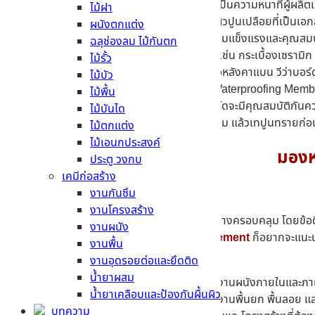
ผนังภายนอกโชว์ผิว
– วีว่าบอร์ด 16 มม. เป็นความหนาที่ผู้ผ
ไม้ฝา
(Epoxy) จะสามารถคงความสวยงามของผิวปูนเปลือยที่เป็นเอกลั
ผนังตกแต่ง
พื้นยกและพื้นลอยมีวัสดุปิดทับ
– ด้วยความแข็งแรงและคุณสมบัติ
ฉลุช่องลม ไม้กันตก
สม และสามารถปูทับด้วยวัสดุตกแต่งอื่นๆ เช่น กระเบื้องเซรามิก
ไม้รั้ว
หลังคาเรียบ
– สำหรับงานหลังคาเรียบหรือหลังคาแบน วีว่าบอร์
ไม้บัว
พร้อมปิดหน้าด้วยแผ่นยางกันซึม (PVC Waterproofing Memb
ไม้พื้น
พื้นห้องน้ำ (พื้นส่วนเปียก)
– แม้ว่าวีว่าบอร์ดจะมีคุณสมบัติกันค
ไม้บันได
การปูกระเบื้อง เช่นการติดตั้งแผ่นยางกันซึม แล้วเทปูนทรายก่อน
ไม้ตกแต่ง
ไม้เอนกประสงค์
มองหา
ประตู วงกบ
เคมีก่อสร้าง
งานกันซึม
งานโครงสร้าง
เรียกได้ว่าเป็นวัสดุก่อสร้างสำเร็จรูปที่ใช้งานได้อย่างครอบคลุม โดย
งานผนัง
สำหรับใครที่กำลังมองหาวัสดุดีๆ ไปใช้งาน
MTCement
ก็อยากจะแนะนำ
งานพื้น
บอร์ด ขนาดยอดนิยมจะมีดังนี้
งานอุดรอยต่อและยึดติด
น้ำยาผสม
แผ่นวีว่าบอร์ดหนา
12 มม
.
– เหมาะสำหรับงานผนังภายในและภา
น้ำยาเคลือบและป้องกันผื้นผิว
แผ่นวีว่าบอร์ดหนา
16 มม.
– เหมาะสำหรับงานพื้นยก พื้นลอย แ
บทความ