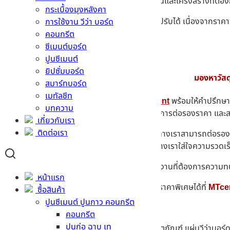
แผ่นวีว่าบอร์ดหนา
20 มม.
– สำหรับงานพื้นและโครงสร้างที่ต้อ
กระเบื้องมุงหลังคา
หมายเหตุ
– ราคานี้เป็นราคาเบื้องต้นที่อาจมีการปรับได้ เนื่องจากร
การใช้งาน วีว่า บอร์ด
ทางติดต่อของ MTCement
คอนกรีต
ซีเมนต์บอร์ด
ปูนซีเมนต์
ยิปซั่มบอร์ด
มองหาวัสด
สมาร์ทบอร์ด
เมทัลชีท
หากท่านใดที่ต้องการคำแนะนำเพิ่มเติม
MTcement
พร้อมให้คำปรึกษา 
บทความ
จากผู้ผลิตชั้นนำหลายแห่ง จึงทำให้เรามีอำนาจในการต่อรองราคา แล
เกี่ยวกับเรา
ติดต่อเรา
ถ้าลูกค้าท่านใดต้องการใช้สินค้าเป็นจำนวนมาก ทางเราสามารถต่อรองก
ปริมณฑล เพื่อให้ได้รับการบริการที่ทั่วถึง เพราะทางเราใส่ใจความรวดเร
เราขอแนะนำ
แผ่นวีว่าบอร์ด ราคาดี
เหมาะสำหรับงานที่ต้องการความท
หน้าแรก
สอบถามราคา กระเบื้องมุงหลังคา พร้อมหาซื้อในราคาพิเศษได้ที่
MTce
ซื้อสินค้า
ปูนซีเมนต์ ปูนกาว คอนกรีต
คอนกรีต
ปูนก่อ ฉาบ เท
ติดต่อสอบถามข้อมูล และข้อสงสัยต่างๆ เรื่องผลิตภัณฑ์ แผ่นวีว่าบอร์ด หรื