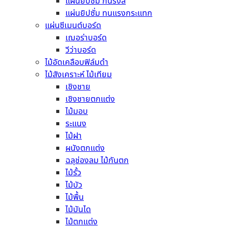
แผ่นยิปซั่ม กันรังสี
แผ่นยิปซั่ม ทนแรงกระแทก
แผ่นซีเมนต์บอร์ด
เฌอร่าบอร์ด
วีว่าบอร์ด
ไม้อัดเคลือบฟิล์มดำ
ไม้สังเคราะห์ ไม้เทียม
เชิงชาย
เรามีคอนกรีตให้เลือกซื้อหลากหลายชนิด หลากหลายประเภ
เชิงชายตกแต่ง
ปร
ไม้มอบ
ระแนง
ซื้อสินค้าวัสดุก่อสร้างออนไลน์ →
ไม้ฝา
ผนังตกแต่ง
ฉลุช่องลม ไม้กันตก
ไม้รั้ว
ไม้บัว
ไม้พื้น
เพ
ไม้บันได
ไม้ตกแต่ง