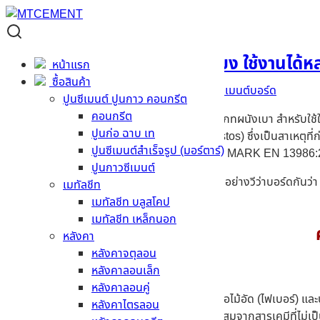
Skip
to
content
วีว่าบอร์ด ป้องกันไฟ ป้องกันเสียง ใช้งานได
หน้าแรก
ซื้อสินค้า
21/10/2025
24/09/2025
Admin
ซีเมนต์บอร์ด
ปูนซีเมนต์ ปูนกาว คอนกรีต
คอนกรีต
วีว่าบอร์ด (Viva Board)
เป็นวัสดุสังเคราะห์ประเภทผนังเบา สำหรับใช
ปูนก่อ ฉาบ เท
ปราศจากสารก่อโรคอันตรายอย่าง ใยหิน (Asbestos) ซึ่งเป็นสาเหตุที่
ปูนซีเมนต์สำเร็จรูป (มอร์ตาร์)
45001, มอก. 878-2566 และมาตรฐานยุโรป CE MARK EN 13986
ปูนกาวซีเมนต์
ดังนั้นวันนี้เราจะมาเจาะกันไปที่คุณสมบัติของวัสดุอย่างวีว่าบอร์ดกั
เมทัลชีท
ตาม
MTCement
มาดูต่อกันได้เลย !
เมทัลชีท บลูสโคป
เมทัลชีท เหล็กนอก
หลังคา
หลังคาจตุลอน
หลังคาลอนเล็ก
หลังคาลอนคู่
จากตัวส่วนผสมของวีว่าบอร์ด ที่มีส่วนผสมหลักคือไม้อัด (ไฟเบอร์) แล
หลังคาไตรลอน
กันข้ามกับที่กล่าวมาอย่างสิ้นเชิง เนื่องจากส่วนผสมจากสารเคมีที่ไ