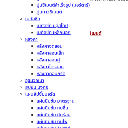
ปูนซีเมนต์สำเร็จรูป (มอร์ตาร์)
Line :
@mtcement
ปูนกาวซีเมนต์
เมทัลชีท
Tel :
088 – 554 – 1555
,
02 – 328 – 0684
เมทัลชีท บลูสโคป
เมทัลชีท เหล็กนอก
Facebook : คอนกรีตผสมเสร็จ โดย เมืองไทยซีเมนต์
หลังคา
E-mail : info@mtcement.com
หลังคาจตุลอน
หลังคาลอนเล็ก
หลังคาลอนคู่
หลังคาไตรลอน
หลังคาคอนกรีต
อิฐมวลเบา
ยิปซัม มังกร
แผ่นยิปซั่มบอร์ด
แผ่นยิปซั่ม มาตรฐาน
แผ่นยิปซั่ม ทนชื้น
Admin
แผ่นยิปซั่ม กันร้อน
แผ่นยิปซั่ม ทนไฟ