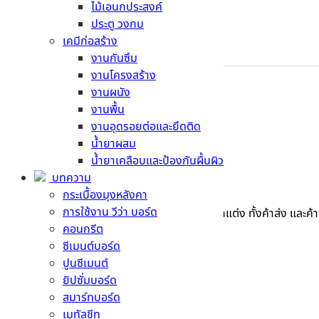
ไม้เอนกประสงค์
ประตู วงกบ
เคมีก่อสร้าง
ติดต่อเรา →
งานกันซึม
งานโครงสร้าง
งานผนัง
งานพื้น
งานอุดรอยต่อและยึดติด
น้ำยาผสม
น้ำยาเคลือบและป้องกันผื้นผิว
บทความ
บริษัท เมืองไทย ซีเมนต์ จำกัด
กระเบื้องมุงหลังคา
การใช้งาน วีว่า บอร์ด
เราเป็นธุรกิจจำหน่ายสินค้าวัสดุก่อสร้าง วัสดุตกแต่ง ทั้งค้าส่ง และ
คอนกรีต
สินค้า
ซีเมนต์บอร์ด
ปูนซีเมนต์
ปูนซีเมนต์ ปูนกาว คอนกรีต
ยิปซั่มบอร์ด
หลังคา
สมาร์ทบอร์ด
อิฐมวลเบา
เมทัลชีท