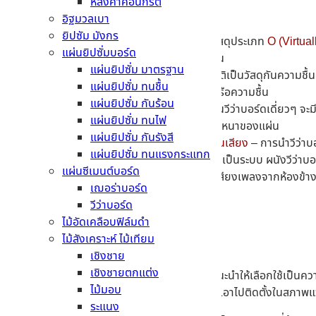
หลังคาคอนกรีต
องค์การระดับสากลดังนี้
อิฐมวลเบา
ยิปซัม มังกร
คุณสมบัติการทนไฟ
– วีว่าบอร์ด จัดเป็นวัสดุประเภท
O (Virtua
แผ่นยิปซั่มบอร์ด
ความปลอดภัยและให้เวลาในการอพยพผู้คน
แผ่นยิปซั่ม มาตรฐาน
คุณสมบัติการกันน้ำ
– ตัวบอร์ดมีคุณสมบัติเป็นวัสดุกันความชื้น
แผ่นยิปซั่ม ทนชื้น
ใช้งานภายนอกอาคารที่ต้องสัมผัสกับฝนหรือความชื้น
แผ่นยิปซั่ม กันร้อน
คุณสมบัติการป้องกันเสียง
– แม้ว่าตัวแผ่นวีว่าบอร์ดเดี่ยวๆ จะม
แผ่นยิปซั่ม ทนไฟ
มหาศาล โดยจะเพิ่มขึ้นขึ้นอยู่กับระดับความหนาของแผ่น
แผ่นยิปซั่ม กันรังสี
ติดตั้งร่วมกับโครงคร่าวและฉนวนกันเสียง
– การนำวีว่าบอ
แผ่นยิปซั่ม ทนแรงกระแทก
ค่า STC ที่โดดเด่น
– เมื่อติดตั้งแบบเป็นระบบ ผนังวีว่
แผ่นซีเมนต์บอร์ด
เช่น เสียงคุยกันปกติ เสียงทีวี หรือเสียงเพลงจากห้องข้า
เฌอร่าบอร์ด
วีว่าบอร์ด
ไม้อัดเคลือบฟิล์มดำ
ไม้สังเคราะห์ ไม้เทียม
เชิงชาย
เชิงชายตกแต่ง
ความหนาที่ใช้ในงานได้หลากหลายมากที่สุด เราแนะนำให้เลือกใช้เป็นความ
ไม้มอบ
ได้ นอกจากนี้ยังมีความทนทานสูง จึงสามารถนำเอาไปติดตั้งในสภาพแวด
ระแนง