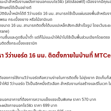
ลิตแนะนำสำหรับงานผนังภายนอกแบบโชว์ผิว (สไตล์ลอฟต์) เนื่องจากมีคุณ
กษณ์ได้เป็นอย่างดี
รับน้ำหนักได้ดี วีว่าบอร์ด 16 มม. สามารถใช้เป็นแผ่นรองพื้นสำหรับงา
 พรม กระเบื้องยาง หรือไม้ลามิเนต
ดขนาด 16 มม. สามารถติดตั้งได้บนแปเหล็กสังกะสีสำเร็จรูป โดยเว้นระ
rane)
วามชื้นและดูดซึมน้ำต่ำ แต่ก็ไม่แนะนำให้นำไปใช้เป็นพื้นส่วนเปียกโดยต
ติดตั้งกระเบื้องเซรามิก
 วีว่าบอร์ด 16 มม. ติดตั้งภายในบ้านที่ MT
ข้อดีของการใช้งานวีว่าบอร์ดคือความง่ายในการติดตั้ง ไม่ยุ่งยาก จัดเก็บ
ให้มี วีว่าบอร์ด ไว้เป็นอีกหนึ่งตัวเลือก สำหรับงานก่อสร้างและรีโนเวท ไ
ยนอกอาคารที่ต้องการความแข็งแรงเป็นพิเศษ ราคา 570 บาท
ละผนังภายนอกโชว์ผิว ราคา 699 บาท