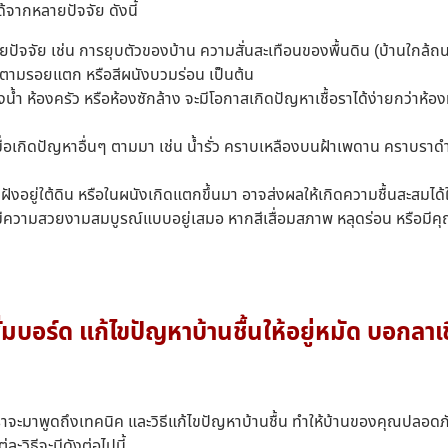
ด้จากหลายปัจจัย ดังนี้
ปัจจัย เช่น การยุบตัวของบ้าน ความสั่นสะเทือนของพื้นดิน (บ้านใกล้ถน
าบตามรอยแตก หรือสีผนังบวมร่อน เป็นต้น
ห้องน้ำ ห้องครัว หรือห้องซักล้าง จะมีโอกาสเกิดปัญหาเชื้อราได้ง่ายกว่าห
ื่อเกิดปัญหาอื่นๆ ตามมา เช่น น้ำรั่ว คราบเหลืองบนฝ้าเพดาน คราบราด
ฝังอยู่ใต้ดิน หรือในผนังเกิดแตกขึ้นมา อาจส่งผลให้เกิดความชื้นสะสมไ
ังมีความสวยงามสมบูรณ์แบบอยู่เสมอ หากสีเสื่อมสภาพ หลุดร่อน หรือมีค
ั่มบอร์ด แก้ไขปัญหาบ้านชื้นให้อยู่หมัด บอกลาเช
ราจะมาพูดถึงเทคนิค และวิธีแก้ไขปัญหาบ้านชื้น ทำให้บ้านของคุณปลอดภั
่ละวิธีจะมีดังต่อไปนี้