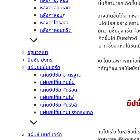
หลังคาจตุลอน
ปัญหาความชื้นภายในบ้าน หรือที่อยู่อาศัยของเรานั้นก็สามารถเกิดขึ้นไ
หลังคาลอนเล็ก
หลังคาลอนคู่
รอยแตก/รอยร้าว
– รอยแตก หรือรอยร้าวอาจเกิดขึ้นได้จากหลาย
หลังคาไตรลอน
ความชื้นสะสม ส่งผลให้เกิดปัญหาเชื้อราที่พบได้บ่อย อย่าง คร
หลังคาคอนกรีต
ผนังโดนน้ำเป็นประจำ
– ผนังที่อยู่ในห้องที่มีความชื้นสูง เช่น 
ยิปซั่มบอร์ด รุ่นทนชื้น ก็จะช่วยลดปัญหาที่เกิดขึ้นได้เป็นอย่างดี
หลังคารั่ว
– ปัญหาหลังคาอาจตรวจสอบได้ยาก ซึ่งจะเห็นได้ชัดเม
อิฐมวลเบา
ออกแบบโครงสร้างกันซึมที่มีประสิทธิภาพ
ยิปซัม มังกร
ระบบปะปา
– ท่อแตก เป็นปัญหาที่เจอได้บ่อย โดยเฉพาะหากท่อที่
แผ่นยิปซั่มบอร์ด
สีเสื่อมสภาพ
– สีหรือสารเคลือบ เป็นส่วนสำคัญที่จะช่วยให้ผน
แผ่นยิปซั่ม มาตรฐาน
ที่แก้ได้ยากตามมา
แผ่นยิปซั่ม ทนชื้น
แผ่นยิปซั่ม กันร้อน
แผ่นยิปซั่ม ทนไฟ
ยิปซ
แผ่นยิปซั่ม กันรังสี
แผ่นยิปซั่ม ทนแรงกระแทก
หลังจากทราบสาเหตุของปัญหาความชื้นเบื้องต้นกันไปแล้ว ในหัวข้อนี้เ
แผ่นซีเมนต์บอร์ด
วิธีการ 5 ข้อเหล่านี้เป็นวิธีที่ง่าย แต่ให้ผลลัพธ์ที่ดี โดยรายละเอียดของแต