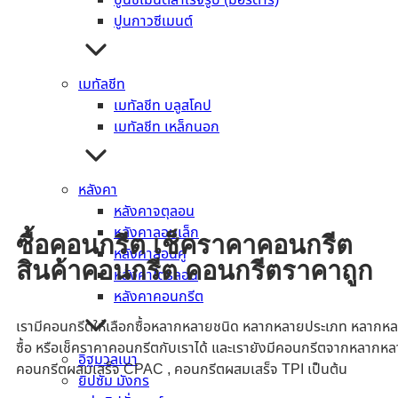
ปูนซีเมนต์สำเร็จรูป (มอร์ตาร์)
ปูนกาวซีเมนต์
เมทัลชีท
เมทัลชีท บลูสโคป
เมทัลชีท เหล็กนอก
Admin BMF
หลังคา
หลังคาจตุลอน
หลังคาลอนเล็ก
ซื้อคอนกรีต เช็คราคาคอนกรีต
หลังคาลอนคู่
สินค้าคอนกรีต คอนกรีตราคาถูก
หลังคาไตรลอน
หลังคาคอนกรีต
เรามีคอนกรีตให้เลือกซื้อหลากหลายชนิด หลากหลายประเภท หลากหล
ซื้อ หรือเช็คราคาคอนกรีตกับเราได้ และเรายังมีคอนกรีตจากหลากหล
อิฐมวลเบา
คอนกรีตผสมเสร็จ CPAC , คอนกรีตผสมเสร็จ TPI เป็นต้น
ยิปซัม มังกร