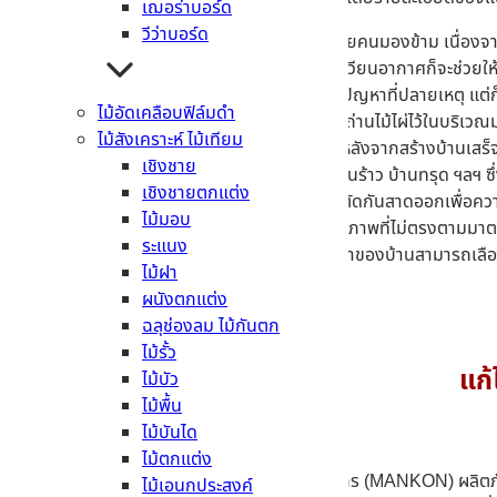
เฌอร่าบอร์ด
วีว่าบอร์ด
เปิดหน้าต่าง/ประตู
– เป็นเรื่องง่ายๆ ที่หลายคนมองข้าม เนื่องจ
ออกแบบ การคำนวณช่องลม หรือการไหลเวียนอากาศก็จะช่วยให้บ้า
ใช้อุปกรณ์ดูดความชื้น
– แม้จะเป็นการแก้ปัญหาที่ปลายเหตุ แต่
ไม้อัดเคลือบฟิล์มดำ
หรือวิธีการง่ายๆ เช่น การวางข้าวสาร หรือถ่านไม้ไผ่ไว้ในบริเว
ไม้สังเคราะห์ ไม้เทียม
ตรวจสอบบ้านอย่างสม่ำเสมอ
– หลายคนหลังจากสร้างบ้านเสร็จ ก
เชิงชาย
ต่างๆ ได้ตั้งแต่เริ่มต้น เช่น ปัญหารั่วซึม บ้านร้าว บ้านทรุด ฯล
เชิงชายตกแต่ง
ติดตั้งกันสาด
– บ้านสไตล์ใหม่ๆ อาจเลือกตัดกันสาดออกเพื่อความ
ไม้มอบ
ชำรุดได้ง่าย หรือเกิดการรั่วซึมได้หากมีคุณภาพที่ไม่ตรงตามม
ระแนง
ใช้วัสดุกันความชื้น
– ตั้งแต่เริ่มก่อสร้าง เจ้าของบ้านสามารถเล
ไม้ฝา
ผนังได้ในระยะยาว
ผนังตกแต่ง
ฉลุช่องลม ไม้กันตก
ไม้รั้ว
แก้
ไม้บัว
ไม้พื้น
ไม้บันได
ไม้ตกแต่ง
MTCement
ขอแนะนำ แผ่นยิปซั่มบอร์ดตรามังกร (MANKON) ผลิตภั
ไม้เอนกประสงค์