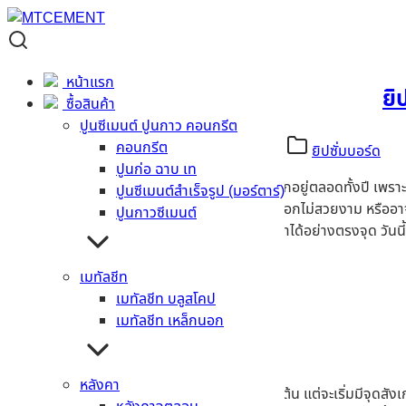
หน้าแรก
ยิ
ซื้อสินค้า
ปูนซีเมนต์ ปูนกาว คอนกรีต
คอนกรีต
27/01/2026
06/01/2026
Admin BMF
ยิปซั่มบอร์ด
ปูนก่อ ฉาบ เท
สำหรับสภาพอากาศในประเทศไทยนั้นจะมีฝนตกชุกอยู่ตลอดทั้งปี เพราะฉะ
ปูนซีเมนต์สำเร็จรูป (มอร์ตาร์)
ผลให้เกิดกลิ่นอับ วอลเปเปอร์ หรือสีทาผนังบวมลอกไม่สวยงาม หรืออาจ
ปูนกาวซีเมนต์
ด้วยวัสดุป้องกันเชื้อรา จึงเป็นทางออกที่แก้ปัญหาได้อย่างตรงจุด วันนี
เมทัลชีท
เมทัลชีท บลูสโคป
เมทัลชีท เหล็กนอก
หลังคา
ปัญหาความชื้นนั้นอาจจะสังเกตได้ยากในช่วงเริ่มต้น แต่จะเริ่มมีจุดส