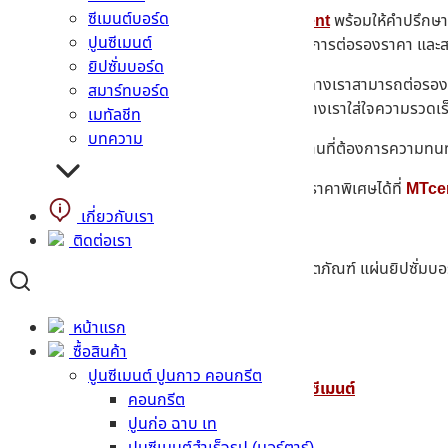
ซีเมนต์บอร์ด
หากท่านใดที่ต้องการคำแนะนำเพิ่มเติม
MTcement
พร้อมให้คำปรึกษา 
ปูนซีเมนต์
จากผู้ผลิตชั้นนำหลายแห่ง จึงทำให้เรามีอำนาจในการต่อรองราคา แล
ยิปซั่มบอร์ด
ถ้าลูกค้าท่านใดต้องการใช้สินค้าเป็นจำนวนมาก ทางเราสามารถต่อรองก
สมาร์ทบอร์ด
ปริมณฑล เพื่อให้ได้รับการบริการที่ทั่วถึง เพราะทางเราใส่ใจความรวดเร
เมทัลชีท
บทความ
เราขอแนะนำ
ยิปซั่มกันชื้น ราคาดี
เหมาะสำหรับงานที่ต้องการความทน
สอบถามราคา กระเบื้องมุงหลังคา พร้อมหาซื้อในราคาพิเศษได้ที่
MTce
เกี่ยวกับเรา
ติดต่อเรา
ติดต่อสอบถามข้อมูล และข้อสงสัยต่างๆ เรื่องผลิตภัณฑ์ แผ่นยิปซั่มบอร์ด ห
Line :
@mtcement
หน้าแรก
Tel :
088 – 554 – 1555
,
02 – 328 – 0684
ซื้อสินค้า
ปูนซีเมนต์ ปูนกาว คอนกรีต
Facebook : คอนกรีตผสมเสร็จ โดย เมืองไทยซีเมนต์
คอนกรีต
ปูนก่อ ฉาบ เท
E-mail : info@mtcement.com