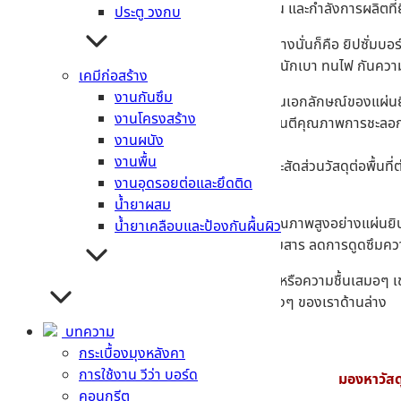
สูงในด้านคุณภาพผลิตภัณฑ์ เทคโนโลยีการใช้งาน และกำลังการผลิตที่ยิ่ง
ประตู วงกบ
โดยคุณสมบัติพิเศษที่ทำให้ยิปซั่มตรามังกรแตกต่างนั่นก็คือ ยิปซั่ม
แต่มีคุณสมบัติพื้นฐานที่ทุกคนรู้จักกันดี เช่น น้ำหนักเบา ทนไฟ กันคว
เคมีก่อสร้าง
งานกันซึม
ควบคุมคุณภาพอากาศ
– เป็นฟังก์ชันที่เป็นเอกลักษณ์ของแผ่น
งานโครงสร้าง
ระดับความปลอดภัยสูงสุด
– ตัวบอร์ดการันตีคุณภาพการชะล
งานผนัง
ลามไฟ
งานพื้น
ความหนาแน่นสูง
– มีความหนาแน่นสูงและสัดส่วนวัสดุต่อพื้นที
งานอุดรอยต่อและยึดติด
ด้วยความยืดหยุ่นที่ดีเยี่ยม
น้ำยาผสม
สุดท้ายนี้สำหรับใครที่กำลังมองหาวัสดุก่อสร้างคุณภาพสูงอย่างแผ่นยิ
น้ำยาเคลือบและป้องกันผื้นผิว
มีคุณสมบัติดูดซึมนํ้าได้น้อยกว่า 5% โดยการผสมสาร ลดการดูดซึมควา
เหมาะอย่างมากกับการนำไปใช้ในงานที่อยู่ใกล้น้ำ หรือความชื้นเสมอๆ 
เพื่อสอบถามได้เลยตามรายละเอียดช่องติดต่อต่างๆ ของเราด้านล่าง
บทความ
กระเบื้องมุงหลังคา
การใช้งาน วีว่า บอร์ด
มองหาวัสด
คอนกรีต