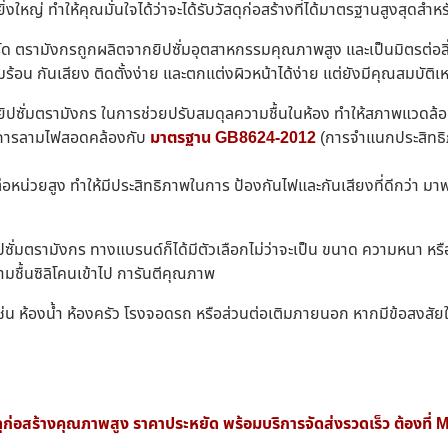
ใหญ่ ทำให้คุณมั่นใจได้ว่าจะได้รับวัสดุก่อสร้างที่ได้มาตรฐานสูงสุดสำ
บอร์ด ตรามังกรถูกผลิตจากยิปซั่มอุตสาหกรรมคุณภาพสูง และเป็นมิตรต่อส
ามร้อน กันเสียง ติดตั้งง่าย และตกแต่งผิวหน้าได้ง่าย แต่ยังมีคุณสมบัติ
ยิปซั่มตรามังกร ในการช่วยปรับสมดุลความชื้นในห้อง ทำให้สภาพแวดล้อม
อการลามไฟสอดคล้องกับ
มาตรฐาน GB8624-2012
(การจำแนกประสิทธิภา
่ต่อหน่วยสูง ทำให้มีประสิทธิภาพในการ ป้องกันไฟและกันเสียงที่ดีกว่า
ปซั่มตรามังกร ทางแบรนด์ก็ได้มีตัวเลือกไม่ว่าจะเป็น ขนาด ความหนา หร
มชื้นซิลิโคนเข้าไป การันตีคุณภาพ
เช่น ห้องน้ำ ห้องครัว โรงจอดรถ หรือส่วนต่อเติมภายนอก หากมีข้อสงสั
ุก่อสร้างคุณภาพสูง ราคาประหยัด พร้อมบริการจัดส่งรวดเร็ว ต้องที