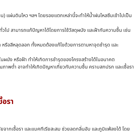
น) แผ่นดินไหว ฯลฯ โดยรอยแตกเหล่านี้จะทำให้น้ำฝนไหลซึมเข้าไปเป็น
้องทั่วไป สามารถแก้ปัญหาได้โดยการใช้วัสดุผนัง และฝ้ากันความชื้น เช่น
ำ หรือสีหลุดลอก ทั้งหมดต้องแก้ไขด้วยการตามหาจุดชำรุด และ
ด้ในผนัง หรือฝ้า ทำให้เกิดการชำรุดของโครงสร้างได้ในอนาคต
ุณภาพต่ำ อาจทำให้เกิดปัญหาเกี่ยวกับความชื้น คราบสกปรก และเชื้อรา
ื้อรา
ยจากเชื้อรา และแบคทีเรียสะสม ช่วยลดกลิ่นอับ และภูมิแพ้ลงได้ โดย