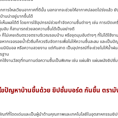
ากการไหลเวียนอากาศที่ดีนั้น นอกจากจะช่วยให้อากาศปลอดโปร่งแล้ว ยังช
นน่าอยู่มากขึ้นได้
ก็เห็นผลได้ดี โดยการใช้อุปกรณ์ช่วยกำจัดความชื้นต่างๆ เช่น การเปิดเ
ณมุมอับ ก็สามารถช่วยลดความชื้นได้เป็นอย่างดี
็ไม่เคยเดินตรวจตราบริเวณรอบบ้าน หรือจุดมุมอับต่างๆ ที่ไม่ได้ใช้งา
ฯ ซึ่งหากเจอรอยน้ำรั่วซึมก็ควรรีบจัดการเพื่อไม่ให้ความชื้นสะสม และเป็นป
มินิมอล หรือความสวยงาม แต่กันสาด เป็นอุปกรณ์ที่จะช่วยไม่ให้น้ำฝนสาด
าตรฐาน
ือกใช้งานวัสดุที่ทนทานต่อความชื้นเป็นพิเศษ เช่น แผ่นฝ้า แผ่นผนังยิปซ
ไขปัญหาบ้านชื้นด้วย ยิปซั่มบอร์ด กันชื้น ตราม
ณฑ์ที่โดดเด่นและเป็นผู้นำด้านคุณภาพและเทคโนโลยีในอุตสาหกรรมยิป